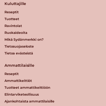
Kuluttajille
Reseptit
Tuotteet
Ravintolat
Ruokaideoita
Mikä Sydänmerkki on?
Tietosuojaseloste
Tietoa evästeistä
Ammattilaisille
Reseptit
Ammattikeittiöt
Tuotteet ammattikeittiöön
Elintarviketeollisuus
Ajankohtaista ammattilaisille