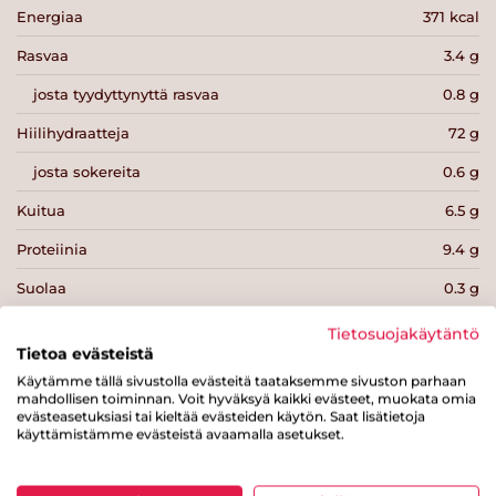
Energiaa
371 kcal
Rasvaa
3.4 g
josta tyydyttynyttä rasvaa
0.8 g
Hiilihydraatteja
72 g
josta sokereita
0.6 g
Kuitua
6.5 g
Proteiinia
9.4 g
Suolaa
0.3 g
Tietosuojakäytäntö
Tietoa evästeistä
Käytämme tällä sivustolla evästeitä taataksemme sivuston parhaan
mahdollisen toiminnan. Voit hyväksyä kaikki evästeet, muokata omia
evästeasetuksiasi tai kieltää evästeiden käytön. Saat lisätietoja
Tulosta sivu
Jaa tuote
käyttämistämme evästeistä avaamalla asetukset.