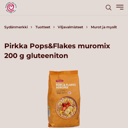
Sydänmerkki
Tuotteet
Viljavalmisteet
Murot ja myslit
Pirkka Pops&Flakes muromix
200 g gluteeniton