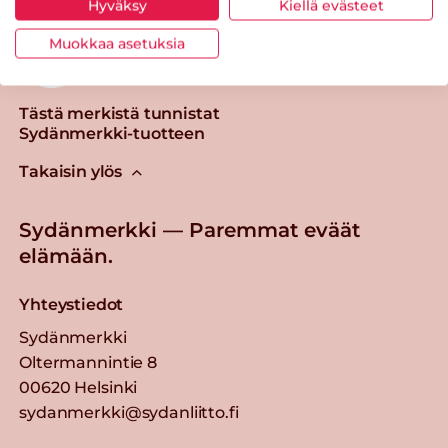
Hyväksy
Kiellä evästeet
Muokkaa asetuksia
Tästä merkistä tunnistat
Sydänmerkki-tuotteen
Takaisin ylös
Sydänmerkki — Paremmat eväät
elämään.
Yhteystiedot
Sydänmerkki
Oltermannintie 8
00620 Helsinki
sydanmerkki@sydanliitto.fi