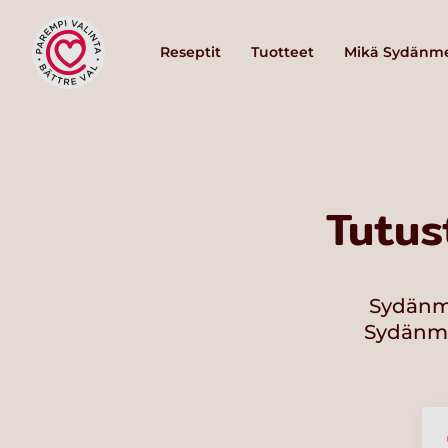
Reseptit
Tuotteet
Mikä Sydänme
Tutus
Sydänme
Sydänmer