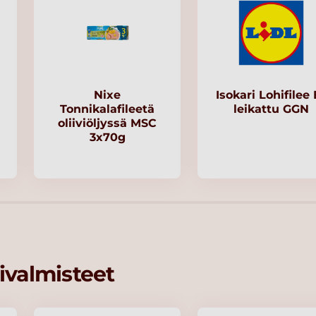
Nixe
Isokari Lohifilee 
Tonnikalafileetä
leikattu GGN
oliiviöljyssä MSC
3x70g
ivalmisteet