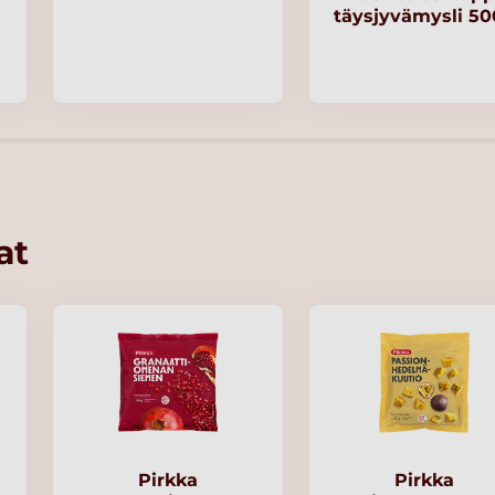
täysjyvämysli 5
at
Pirkka
Pirkka