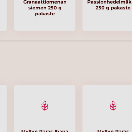
Granaattiomenan
Passionhedelmäk
siemen 250 g
250 g pakaste
pakaste
Myllyn Paras Ihana
Myllyn Paras