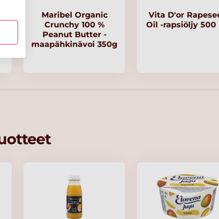
Maribel Organic
Vita D'or Rapese
Crunchy 100 %
Oil -rapsiöljy 500
Peanut Butter -
g
maapähkinävoi 350g
tuotteet