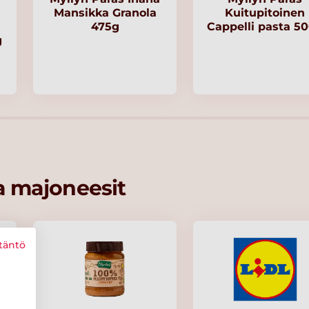
Mansikka Granola
Kuitupitoinen
475g
Cappelli pasta 5
g
ja majoneesit
täntö