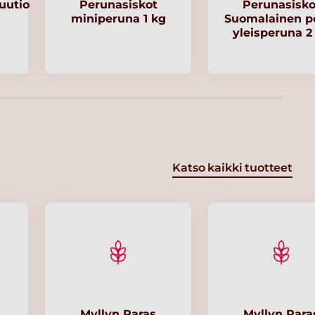
uutio
Perunasiskot
Perunasisko
miniperuna 1 kg
Suomalainen p
yleisperuna 2
Katso kaikki tuotteet
Myllyn Paras
Myllyn Para