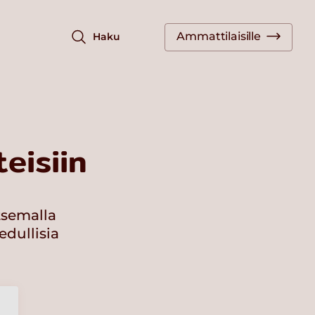
Ammattilaisille
Haku
eisiin
tsemalla
edullisia
a