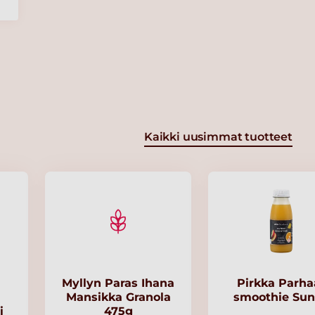
Kaikki uusimmat tuotteet
Myllyn Paras Ihana
Pirkka Parha
Mansikka Granola
smoothie Su
i
475g