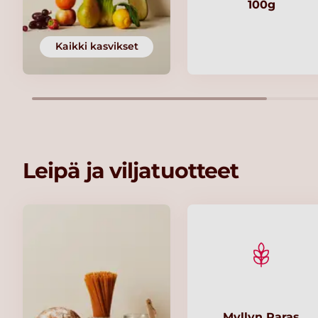
100g
Kaikki kasvikset
Leipä ja viljatuotteet
Myllyn Paras