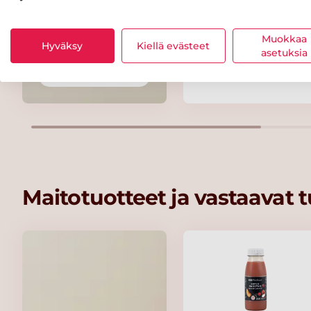
Maribel Organic
Smooth 100 %
Muokkaa
Hyväksy
Kiellä evästeet
Peanut Butter -
asetuksia
maapähkinävoi 350
Kaikki rasvat
Maitotuotteet ja vastaavat 