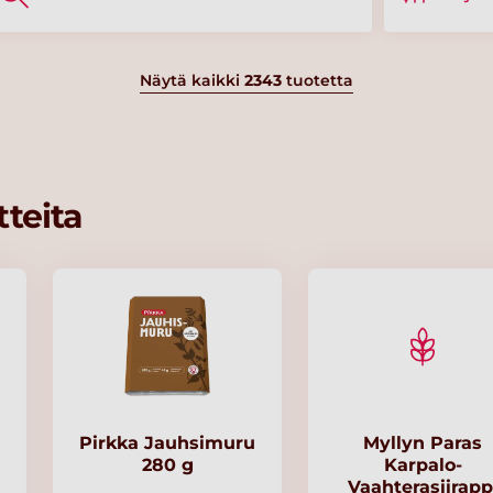
Näytä kaikki
2343
tuotetta
teita
Pirkka Jauhsimuru
Myllyn Paras
280 g
Karpalo-
Vaahterasiirapp