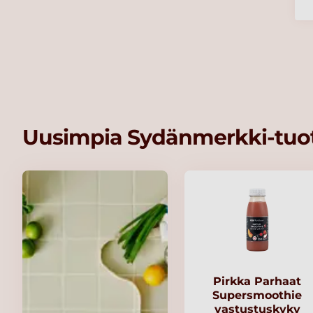
Uusimpia Sydänmerkki-tuot
Pirkka Parhaat
Supersmoothie
vastustuskyky