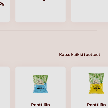
00g
Katso kaikki tuotteet
Penttilän
Penttilän