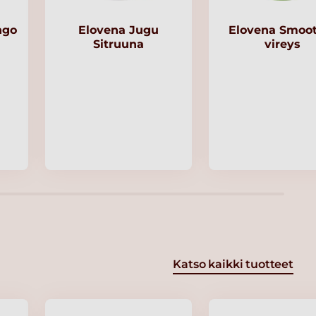
ngo
Elovena Jugu
Elovena Smoot
Sitruuna
vireys
Katso kaikki tuotteet