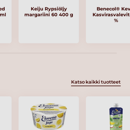
ed
Keiju Rypsiöljy
Benecol® Kev
 ml
margariini 60 400 g
Kasvirasvalevit
%
Katso kaikki tuotteet