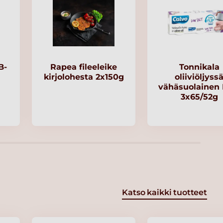
B-
Rapea fileeleike
Tonnikala
kirjolohesta 2x150g
oliiviöljyss
vähäsuolainen
3x65/52g
Katso kaikki tuotteet