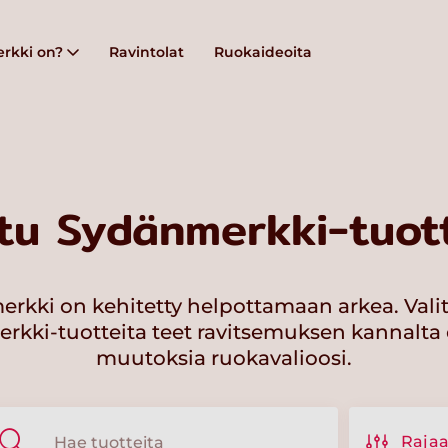
rkki on?
Ravintolat
Ruokaideoita
tu Sydänmerkki-tuott
rkki on kehitetty helpottamaan arkea. Vali
kki-tuotteita teet ravitsemuksen kannalta 
muutoksia ruokavalioosi.
Raja