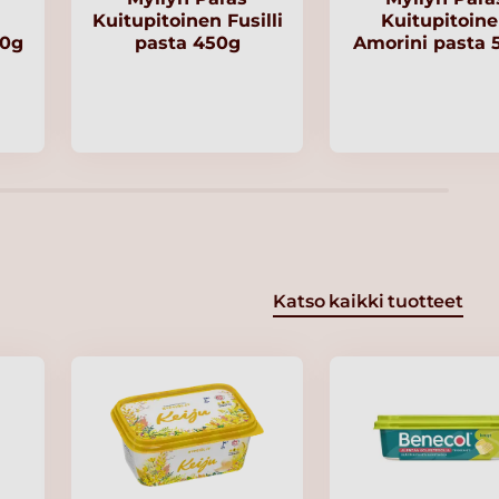
Kuitupitoinen Fusilli
Kuitupitoin
00g
pasta 450g
Amorini pasta 
Katso kaikki tuotteet