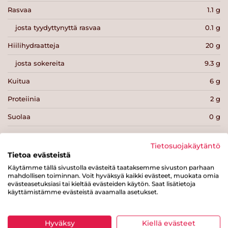
Rasvaa
1.1 g
josta tyydyttynyttä rasvaa
0.1 g
Hiilihydraatteja
20 g
josta sokereita
9.3 g
Kuitua
6 g
Proteiinia
2 g
Suolaa
0 g
Tietosuojakäytäntö
Tietoa evästeistä
Käytämme tällä sivustolla evästeitä taataksemme sivuston parhaan
mahdollisen toiminnan. Voit hyväksyä kaikki evästeet, muokata omia
Tulosta sivu
Jaa tuote
evästeasetuksiasi tai kieltää evästeiden käytön. Saat lisätietoja
käyttämistämme evästeistä avaamalla asetukset.
Hyväksy
Kiellä evästeet