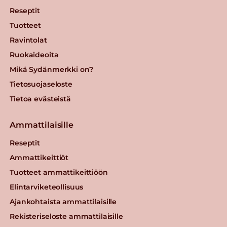
Reseptit
Tuotteet
Ravintolat
Ruokaideoita
Mikä Sydänmerkki on?
Tietosuojaseloste
Tietoa evästeistä
Ammattilaisille
Reseptit
Ammattikeittiöt
Tuotteet ammattikeittiöön
Elintarviketeollisuus
Ajankohtaista ammattilaisille
Rekisteriseloste ammattilaisille