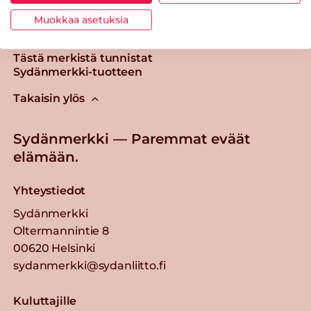
Muokkaa asetuksia
Tästä merkistä tunnistat
Sydänmerkki-tuotteen
Takaisin ylös
Sydänmerkki — Paremmat eväät
elämään.
Yhteystiedot
Sydänmerkki
Oltermannintie 8
00620 Helsinki
sydanmerkki@sydanliitto.fi
Kuluttajille