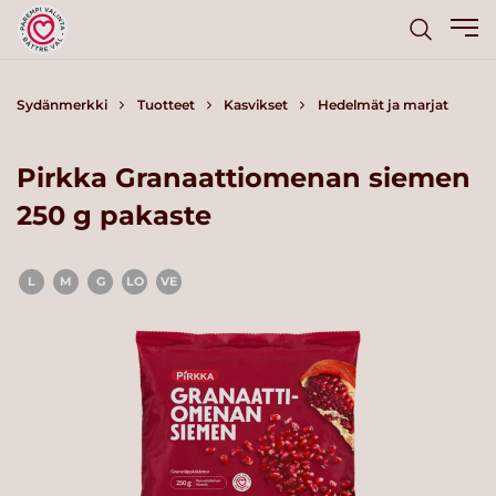
Sydänmerkki
Tuotteet
Kasvikset
Hedelmät ja marjat
Pirkka Granaattiomenan siemen
250 g pakaste
L
M
G
LO
VE