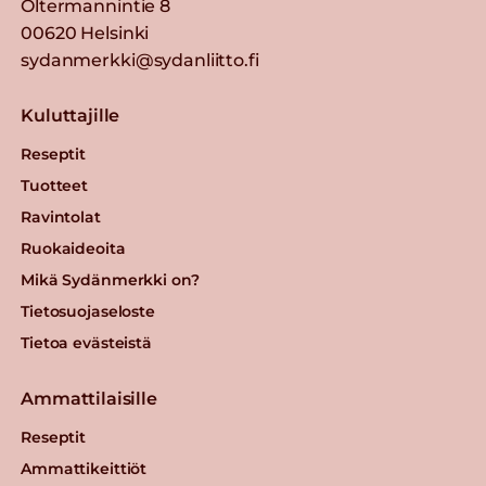
Oltermannintie 8
00620 Helsinki
sydanmerkki@sydanliitto.fi
Kuluttajille
Reseptit
Tuotteet
Ravintolat
Ruokaideoita
Mikä Sydänmerkki on?
Tietosuojaseloste
Tietoa evästeistä
Ammattilaisille
Reseptit
Ammattikeittiöt