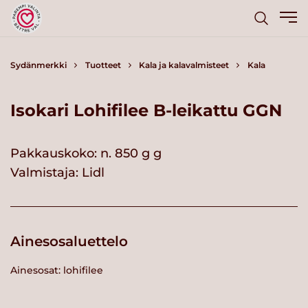
Sydänmerkki
Tuotteet
Kala ja kalavalmisteet
Kala
Isokari Lohifilee B-leikattu GGN
Pakkauskoko: n. 850 g g
Valmistaja:
Lidl
Ainesosaluettelo
Ainesosat: lohifilee