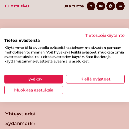
Tulosta sivu
Jaa tuote
Tietosuojakäytäntö
Tietoa evästeistä
Käytämme tällä sivustolla evästeitä taataksemme sivuston parhaan
mahdollisen toiminnan. Voit hyväksyä kaikki evästeet, muokata omia
evästeasetuksiasi tai kieltää evästeiden käytön. Saat lisätietoja
Tästä merkistä tunnistat
käyttämistämme evästeistä avaamalla asetukset.
Sydänmerkki-tuotteen
Takaisin ylös
Hyväksy
Kiellä evästeet
Muokkaa asetuksia
Sydänmerkki — Paremmat eväät
elämään.
Yhteystiedot
Sydänmerkki