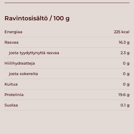
Ravintosisältö / 100 g
Energiaa
225 kcal
Rasvaa
16.3 g
josta tyydyttynyttä rasvaa
2.3 g
Hiilihydraatteja
0 g
josta sokereita
0 g
Kuitua
0 g
Proteiinia
19.6 g
Suolaa
0.1 g