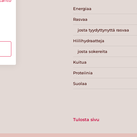
täntö
Energiaa
Rasvaa
josta tyydyttynyttä rasvaa
Hiilihydraatteja
josta sokereita
Kuitua
Proteiinia
Suolaa
Tulosta sivu