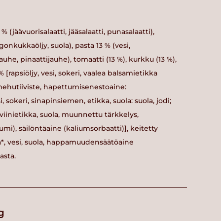
% (jäävuorisalaatti, jääsalaatti, punasalaatti),
ngonkukkaöljy, suola), pasta 13 % (vesi,
e, pinaattijauhe), tomaatti (13 %), kurkku (13 %),
 [rapsiöljy, vesi, sokeri, vaalea balsamietikka
smehutiiviste, hapettumisenestoaine:
si, sokeri, sinapinsiemen, etikka, suola: suola, jodi;
oviinietikka, suola, muunnettu tärkkelys,
i), säilöntäaine (kaliumsorbaatti)], keitetty
 vesi, suola, happamuudensäätöaine
asta.
g