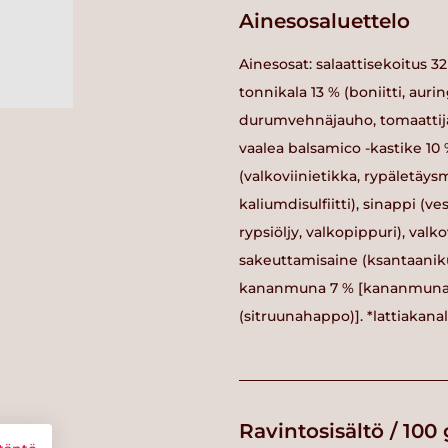
Ainesosaluettelo
Ainesosat: salaattisekoitus 32 
tonnikala 13 % (boniitti, auri
durumvehnäjauho, tomaattijauh
vaalea balsamico -kastike 10 %
(valkoviinietikka, rypäletäy
kaliumdisulfiitti), sinappi (ve
rypsiöljy, valkopippuri), valk
sakeuttamisaine (ksantaanikum
kananmuna 7 % [kananmuna*,
(sitruunahappo)]. *lattiakanal
Ravintosisältö / 100 