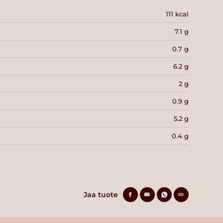
111 kcal
7.1 g
0.7 g
6.2 g
2 g
0.9 g
5.2 g
0.4 g
Jaa tuote