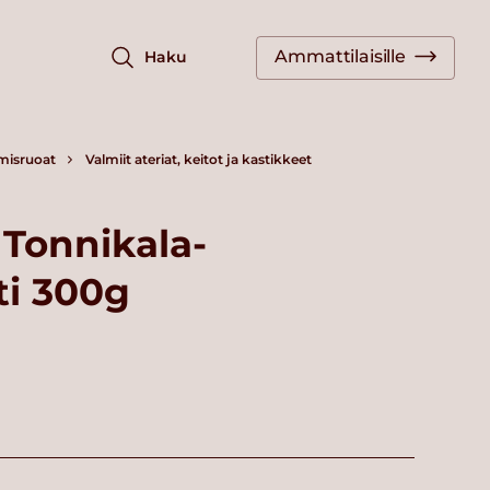
Ammattilaisille
Haku
misruoat
Valmiit ateriat, keitot ja kastikkeet
 Tonnikala-
ti 300g