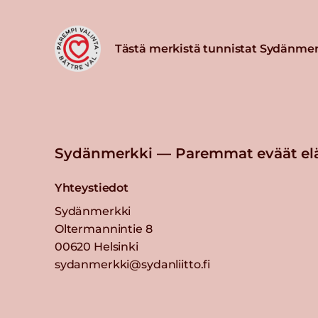
Tästä merkistä tunnistat Sydänmer
Sydänmerkki — Paremmat eväät el
Yhteystiedot
Sydänmerkki
Oltermannintie 8
00620 Helsinki
sydanmerkki@sydanliitto.fi