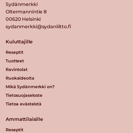
Sydänmerkki
Oltermannintie 8
00620 Helsinki
sydanmerkki@sydanliitto.fi
Kuluttajille
Reseptit
Tuotteet
Ravintolat
Ruokaideoita
Mikä Sydänmerkki on?
Tietosuojaseloste
Tietoa evästeistä
Ammattilaisille
Reseptit