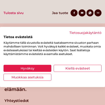
Tulosta sivu
Jaa tuote
Tietosuojakäytäntö
Tietoa evästeistä
Käytämme tällä sivustolla evästeitä taataksemme sivuston parhaan
mahdollisen toiminnan. Voit hyväksyä kaikki evästeet, muokata omia
evästeasetuksiasi tai kieltää evästeiden käytön. Saat lisätietoja
käyttämistämme evästeistä avaamalla asetukset.
Tästä merkistä tunnistat
Sydänmerkki-tuotteen
Hyväksy
Kiellä evästeet
Takaisin ylös
Muokkaa asetuksia
Sydänmerkki — Paremmat eväät
elämään.
Yhteystiedot