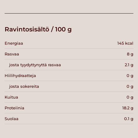
Ravintosisältö / 100 g
Energiaa
145 kcal
Rasvaa
8 g
josta tyydyttynyttä rasvaa
2.1 g
Hiilihydraatteja
0 g
josta sokereita
0 g
Kuitua
0 g
Proteiinia
18.2 g
Suolaa
0.1 g