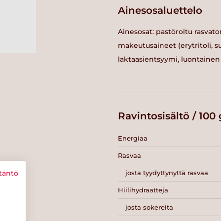
Ainesosaluettelo
Ainesosat: pastöroitu rasvato
makeutusaineet (erytritoli, su
laktaasientsyymi, luontainen
Ravintosisältö / 100 
Energiaa
Rasvaa
josta tyydyttynyttä rasvaa
täntö
Hiilihydraatteja
josta sokereita