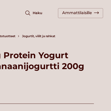
Ammattilaisille
Haku
totuotteet
Jogurtit, viilit ja rahkat
 Protein Yogurt
naanijogurtti 200g