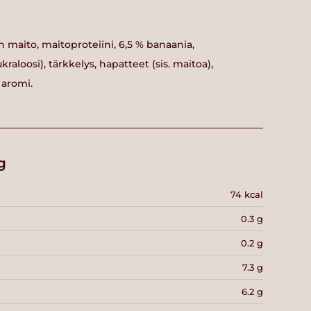
n maito, maitoproteiini, 6,5 % banaania,
kraloosi), tärkkelys, hapatteet (sis. maitoa),
 aromi.
g
74 kcal
0.3 g
0.2 g
7.3 g
6.2 g