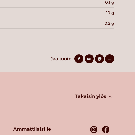
0.1 g
10 g
0.2 g
Jaa tuote
Takaisin ylös
Ammattilaisille