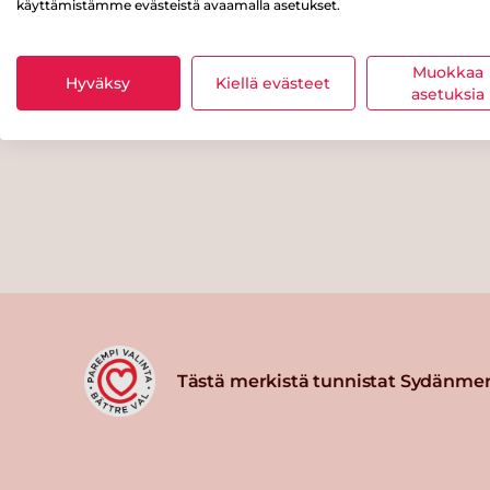
käyttämistämme evästeistä avaamalla asetukset.
Muokkaa
Hyväksy
Kiellä evästeet
asetuksia
Tästä merkistä tunnistat Sydänmer