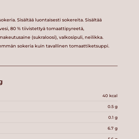
okeria. Sisältää luontaisesti sokereita. Sisältää
esi, 80 % tiivistettyä tomaattipyreetä,
 makeutusaine (sukraloosi), valkosipuli, neilikka.
hemmän sokeria kuin tavallinen tomaattiketsuppi.
g
40 kcal
0.5 g
0.1 g
6.7 g
5.6 g