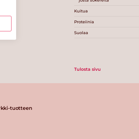
Kuitua
Proteiinia
Suolaa
Tulosta sivu
kki-tuotteen