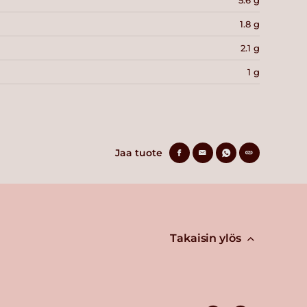
1.8 g
2.1 g
1 g
Jaa tuote
Takaisin ylös