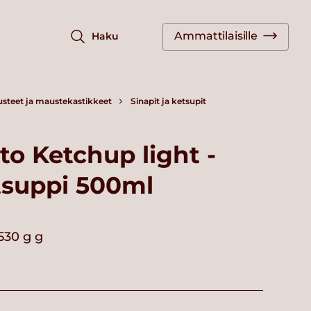
Ammattilaisille
Haku
steet ja maustekastikkeet
Sinapit ja ketsupit
o Ketchup light -
tsuppi 500ml
530 g g