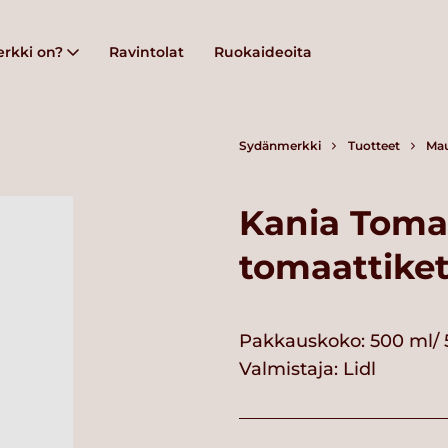
rkki on?
Ravintolat
Ruokaideoita
Sydänmerkki
Tuotteet
Mau
Kania Tomat
tomaattike
Pakkauskoko: 500 ml/ 
Valmistaja:
Lidl