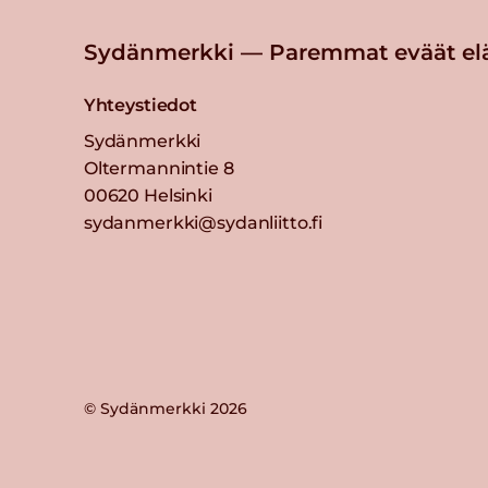
Sydänmerkki — Paremmat eväät el
Yhteystiedot
Sydänmerkki
Oltermannintie 8
00620 Helsinki
sydanmerkki@sydanliitto.fi
© Sydänmerkki 2026