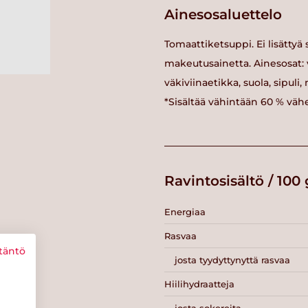
Ainesosaluettelo
Tomaattiketsuppi. Ei lisättyä s
makeutusainetta. Ainesosat: v
väkiviinaetikka, suola, sipuli,
*Sisältää vähintään 60 % vä
Ravintosisältö / 100 
Energiaa
Rasvaa
täntö
josta tyydyttynyttä rasvaa
Hiilihydraatteja
josta sokereita