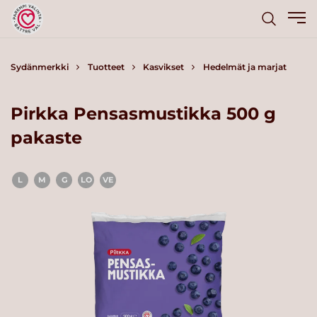
Sydänmerkki
Tuotteet
Kasvikset
Hedelmät ja marjat
Pirkka Pensasmustikka 500 g
pakaste
L
M
G
LO
VE