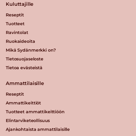
Kuluttajille
Reseptit
Tuotteet
Ravintolat
Ruokaideoita
Mikä Sydänmerkki on?
Tietosuojaseloste
Tietoa evästeistä
Ammattilaisille
Reseptit
Ammattikeittiöt
Tuotteet ammattikeittiöön
Elintarviketeollisuus
Ajankohtaista ammattilaisille