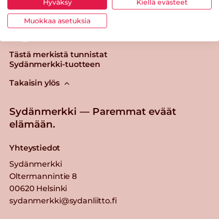
Hyväksy
Kiellä evästeet
Muokkaa asetuksia
Tästä merkistä tunnistat
Sydänmerkki-tuotteen
Takaisin ylös
Sydänmerkki — Paremmat eväät
elämään.
Yhteystiedot
Sydänmerkki
Oltermannintie 8
00620 Helsinki
sydanmerkki@sydanliitto.fi