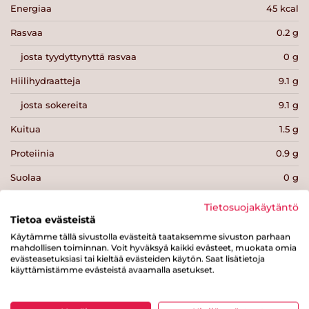
Energiaa
45 kcal
Rasvaa
0.2 g
josta tyydyttynyttä rasvaa
0 g
Hiilihydraatteja
9.1 g
josta sokereita
9.1 g
Kuitua
1.5 g
Proteiinia
0.9 g
Suolaa
0 g
Tietosuojakäytäntö
Tietoa evästeistä
Käytämme tällä sivustolla evästeitä taataksemme sivuston parhaan
mahdollisen toiminnan. Voit hyväksyä kaikki evästeet, muokata omia
Tulosta sivu
Jaa tuote
evästeasetuksiasi tai kieltää evästeiden käytön. Saat lisätietoja
käyttämistämme evästeistä avaamalla asetukset.