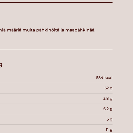
eniä määriä muita pähkinöitä ja maapähkinää.
g
584 kcal
52 g
3.8 g
6.2 g
5 g
11 g