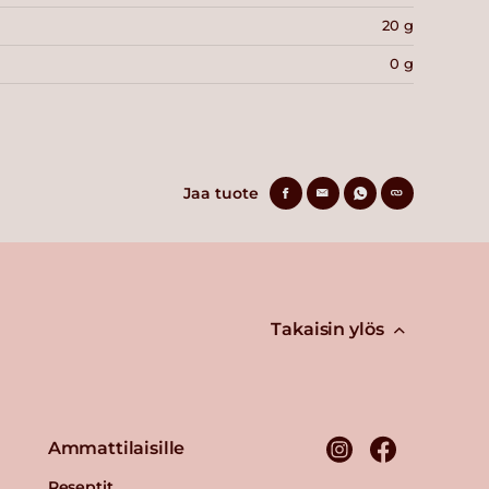
20 g
0 g
Jaa tuote
Takaisin ylös
Ammattilaisille
Reseptit