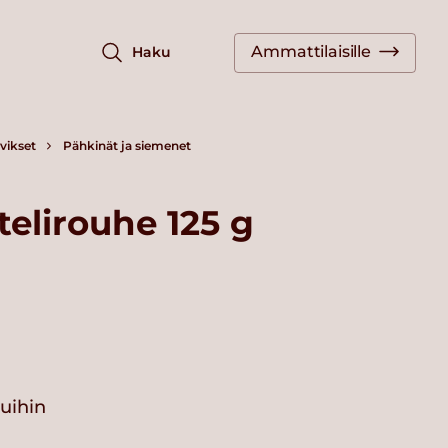
Ammattilaisille
Haku
vikset
Pähkinät ja siemenet
elirouhe 125 g
vuihin