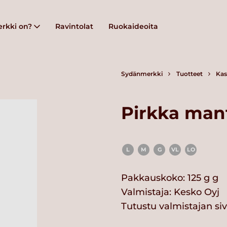
rkki on?
Ravintolat
Ruokaideoita
Sydänmerkki
Tuotteet
Kas
Pirkka mant
L
M
G
VL
LO
Pakkauskoko: 125 g g
Valmistaja:
Kesko Oyj
Tutustu valmistajan si