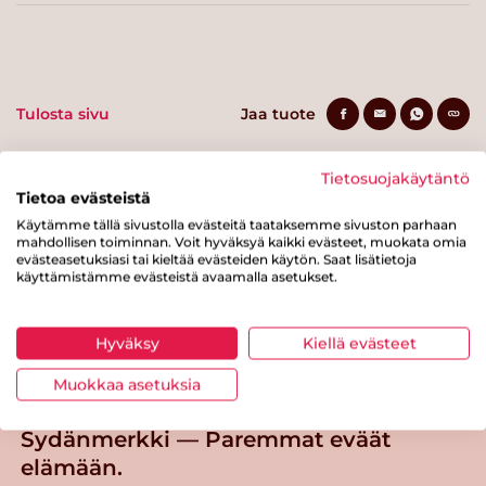
Tulosta sivu
Jaa tuote
Tietosuojakäytäntö
Tietoa evästeistä
Käytämme tällä sivustolla evästeitä taataksemme sivuston parhaan
mahdollisen toiminnan. Voit hyväksyä kaikki evästeet, muokata omia
evästeasetuksiasi tai kieltää evästeiden käytön. Saat lisätietoja
käyttämistämme evästeistä avaamalla asetukset.
Tästä merkistä tunnistat
Sydänmerkki-tuotteen
Hyväksy
Kiellä evästeet
Takaisin ylös
Muokkaa asetuksia
Sydänmerkki — Paremmat eväät
elämään.