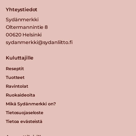
Yhteystiedot
Sydänmerkki
Oltermannintie 8
00620 Helsinki
sydanmerkki@sydanliitto.fi
Kuluttajille
Reseptit
Tuotteet
Ravintolat
Ruokaideoita
Mikä Sydänmerkki on?
Tietosuojaseloste
Tietoa evästeistä