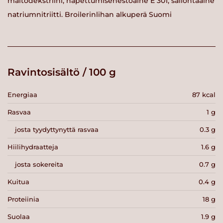
maltodekstriini, hapettumisenestoaine E 301, säilöntäaine
natriumnitriitti. Broilerinlihan alkuperä Suomi
Ravintosisältö / 100 g
Energiaa
87 kcal
Rasvaa
1 g
josta tyydyttynyttä rasvaa
0.3 g
Hiilihydraatteja
1.6 g
josta sokereita
0.7 g
Kuitua
0.4 g
Proteiinia
18 g
Suolaa
1.9 g