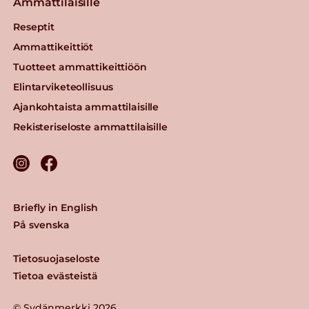
Ammattilaisille
Reseptit
Ammattikeittiöt
Tuotteet ammattikeittiöön
Elintarviketeollisuus
Ajankohtaista ammattilaisille
Rekisteriseloste ammattilaisille
Briefly in English
På svenska
Tietosuojaseloste
Tietoa evästeistä
© Sydänmerkki 2026