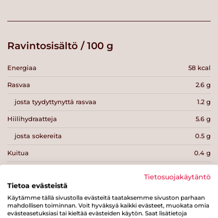
Ravintosisältö / 100 g
Energiaa
58 kcal
Rasvaa
2.6 g
josta tyydyttynyttä rasvaa
1.2 g
Hiilihydraatteja
5.6 g
josta sokereita
0.5 g
Kuitua
0.4 g
Proteiinia
2.6 g
Tietosuojakäytäntö
Tietoa evästeistä
Suolaa
0.7 g
Käytämme tällä sivustolla evästeitä taataksemme sivuston parhaan
mahdollisen toiminnan. Voit hyväksyä kaikki evästeet, muokata omia
evästeasetuksiasi tai kieltää evästeiden käytön. Saat lisätietoja