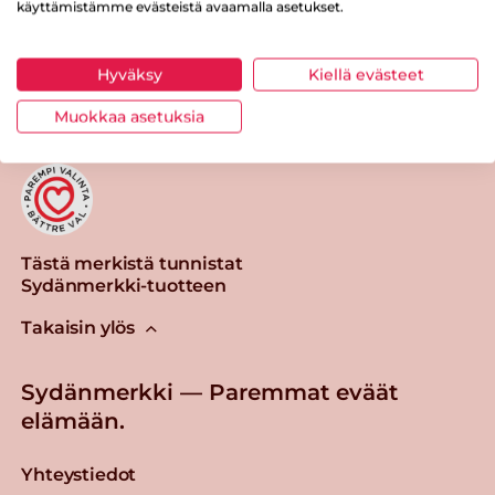
käyttämistämme evästeistä avaamalla asetukset.
Tulosta sivu
Jaa tuote
Hyväksy
Kiellä evästeet
Muokkaa asetuksia
Tästä merkistä tunnistat
Sydänmerkki-tuotteen
Takaisin ylös
Sydänmerkki — Paremmat eväät
elämään.
Yhteystiedot