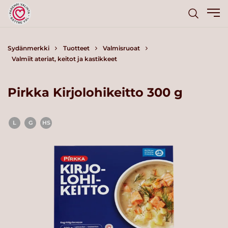
Sydänmerkki
Tuotteet
Valmisruoat
Valmiit ateriat, keitot ja kastikkeet
Pirkka Kirjolohikeitto 300 g
L
G
HS