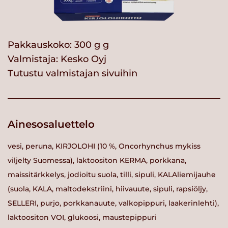
Pakkauskoko: 300 g g
Valmistaja:
Kesko Oyj
Tutustu valmistajan sivuihin
Ainesosaluettelo
vesi, peruna, KIRJOLOHI (10 %, Oncorhynchus mykiss
viljelty Suomessa), laktoositon KERMA, porkkana,
maissitärkkelys, jodioitu suola, tilli, sipuli, KALAliemijauhe
(suola, KALA, maltodekstriini, hiivauute, sipuli, rapsiöljy,
SELLERI, purjo, porkkanauute, valkopippuri, laakerinlehti),
laktoositon VOI, glukoosi, maustepippuri