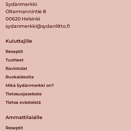
Sydänmerkki
Oltermannintie 8
00620 Helsinki
sydanmerkki@sydanliitto.fi
Kuluttajille
Reseptit
Tuotteet
Ravintolat
Ruokaideoita
Mikä Sydänmerkki on?
Tietosuojaseloste
Tietoa evästeistä
Ammattilaisille
Reseptit