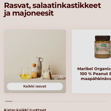
Rasvat, salaatinkastikkeet
ja majoneesit
Maribel Organi
100 % Peanut B
maapähkinävo
Kaikki rasvat
Katso kaikki tuotteet