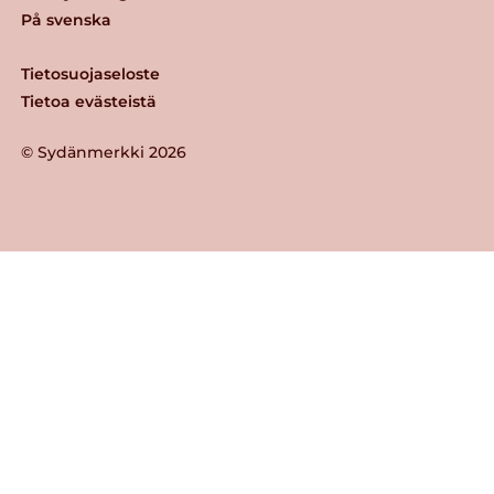
På svenska
Tietosuojaseloste
Tietoa evästeistä
© Sydänmerkki 2026