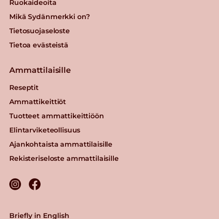
Ruokaideoita
Mikä Sydänmerkki on?
Tietosuojaseloste
Tietoa evästeistä
Ammattilaisille
Reseptit
Ammattikeittiöt
Tuotteet ammattikeittiöön
Elintarviketeollisuus
Ajankohtaista ammattilaisille
Rekisteriseloste ammattilaisille
Briefly in English