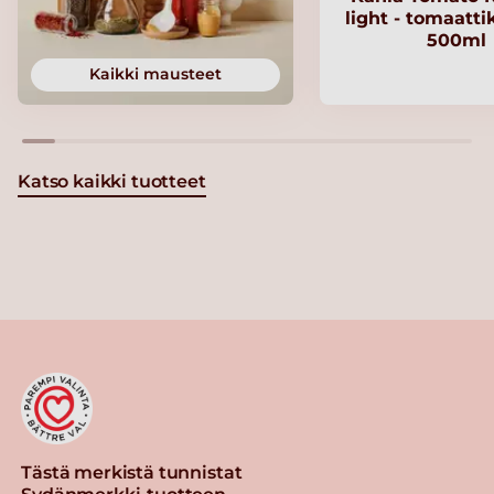
light - tomaatt
500ml
Kaikki mausteet
Katso kaikki tuotteet
Tästä merkistä tunnistat