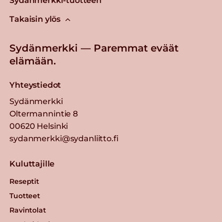
Sydänmerkki-tuotteen
Takaisin ylös
Sydänmerkki — Paremmat eväät
elämään.
Yhteystiedot
Sydänmerkki
Oltermannintie 8
00620 Helsinki
sydanmerkki@sydanliitto.fi
Kuluttajille
Reseptit
Tuotteet
Ravintolat