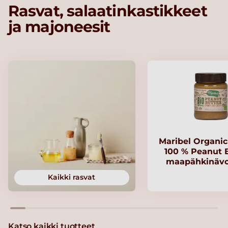
Rasvat, salaatinkastikkeet
ja majoneesit
Maribel Organi
100 % Peanut B
maapähkinävo
Kaikki rasvat
Katso kaikki tuotteet