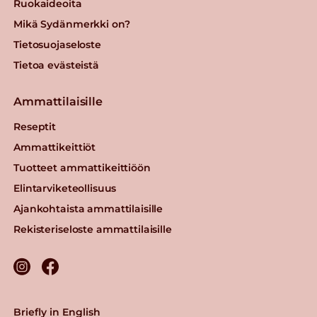
Ruokaideoita
Mikä Sydänmerkki on?
Tietosuojaseloste
Tietoa evästeistä
Ammattilaisille
Reseptit
Ammattikeittiöt
Tuotteet ammattikeittiöön
Elintarviketeollisuus
Ajankohtaista ammattilaisille
Rekisteriseloste ammattilaisille
Briefly in English