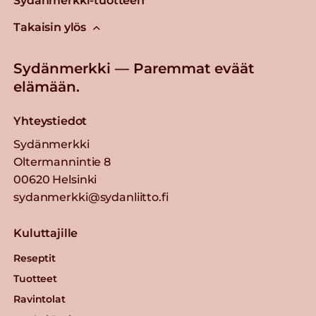
Sydänmerkki-tuotteen
Takaisin ylös
Sydänmerkki — Paremmat eväät
elämään.
Yhteystiedot
Sydänmerkki
Oltermannintie 8
00620 Helsinki
sydanmerkki@sydanliitto.fi
Kuluttajille
Reseptit
Tuotteet
Ravintolat