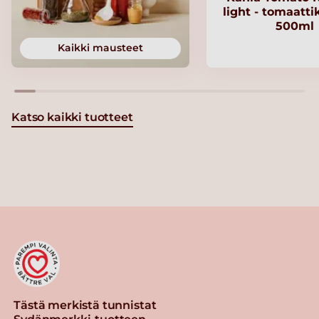
light - tomaatt
500ml
Kaikki mausteet
Katso kaikki tuotteet
Tästä merkistä tunnistat