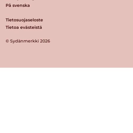
På svenska
Tietosuojaseloste
Tietoa evästeistä
© Sydänmerkki 2026