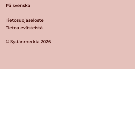
På svenska
Tietosuojaseloste
Tietoa evästeistä
© Sydänmerkki 2026