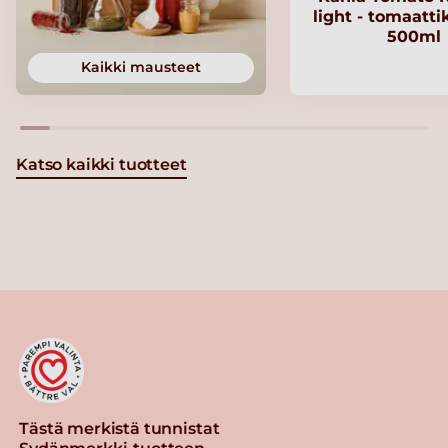
light - tomaatt
500ml
Kaikki mausteet
Katso kaikki tuotteet
Tästä merkistä tunnistat