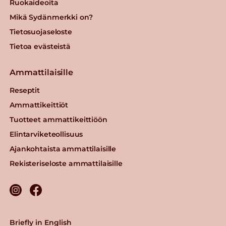
Ruokaideoita
Mikä Sydänmerkki on?
Tietosuojaseloste
Tietoa evästeistä
Ammattilaisille
Reseptit
Ammattikeittiöt
Tuotteet ammattikeittiöön
Elintarviketeollisuus
Ajankohtaista ammattilaisille
Rekisteriseloste ammattilaisille
Briefly in English