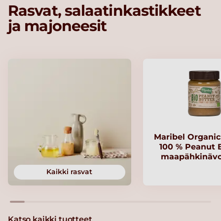
Rasvat, salaatinkastikkeet
ja majoneesit
Maribel Organi
100 % Peanut B
maapähkinävo
Kaikki rasvat
Katso kaikki tuotteet