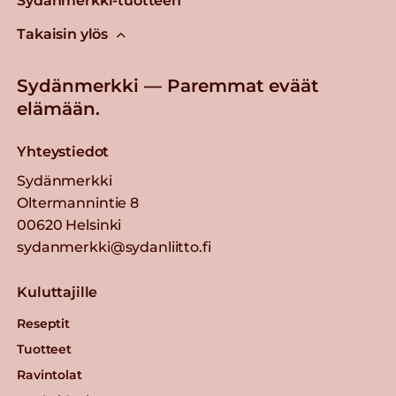
Sydänmerkki-tuotteen
Takaisin ylös
Sydänmerkki — Paremmat eväät
elämään.
Yhteystiedot
Sydänmerkki
Oltermannintie 8
00620 Helsinki
sydanmerkki@sydanliitto.fi
Kuluttajille
Reseptit
Tuotteet
Ravintolat