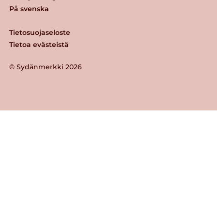
På svenska
Tietosuojaseloste
Tietoa evästeistä
© Sydänmerkki 2026