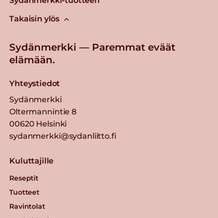
Sydänmerkki-tuotteen
Takaisin ylös
Sydänmerkki — Paremmat eväät
elämään.
Yhteystiedot
Sydänmerkki
Oltermannintie 8
00620 Helsinki
sydanmerkki@sydanliitto.fi
Kuluttajille
Reseptit
Tuotteet
Ravintolat