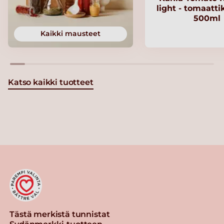
light - tomaatt
500ml
Kaikki mausteet
Katso kaikki tuotteet
Tästä merkistä tunnistat