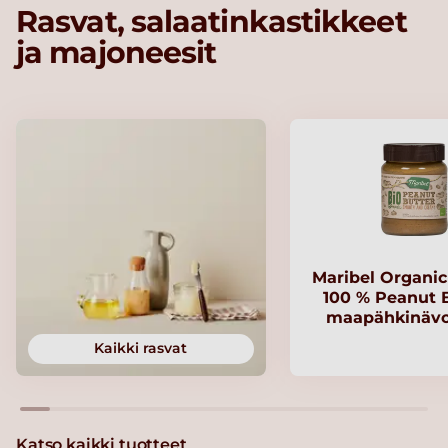
Rasvat, salaatinkastikkeet
ja majoneesit
Maribel Organi
100 % Peanut B
maapähkinävo
Kaikki rasvat
Katso kaikki tuotteet