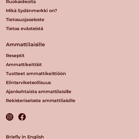
Ruokaideoita
Mikä Sydänmerkki on?
Tietosuojaseloste
Tietoa evästeistä
Ammattilaisille
Reseptit
Ammattikeittiöt
Tuotteet ammattikeittiöön
Elintarviketeollisuus
Ajankohtaista ammattilaisille
Rekisteriseloste ammattilaisille
Briefly in English