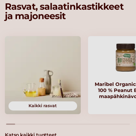
Rasvat, salaatinkastikkeet
ja majoneesit
Maribel Organi
100 % Peanut B
maapähkinävo
Kaikki rasvat
Katso kaikki tuotteet