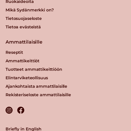
Ruokaideoita
Mikä Sydänmerkki on?
Tietosuojaseloste
Tietoa evästeistä
Ammattilaisille
Reseptit
Ammattikeittiöt
Tuotteet ammattikeittiöön
Elintarviketeollisuus
Ajankohtaista ammattilaisille
Rekisteriseloste ammattilaisille
Briefly in English