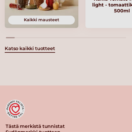
light - tomaatt
500ml
Kaikki mausteet
Katso kaikki tuotteet
Tästä merkistä tunnistat