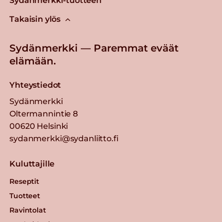
Sydänmerkki-tuotteen
Takaisin ylös
Sydänmerkki — Paremmat eväät
elämään.
Yhteystiedot
Sydänmerkki
Oltermannintie 8
00620 Helsinki
sydanmerkki@sydanliitto.fi
Kuluttajille
Reseptit
Tuotteet
Ravintolat