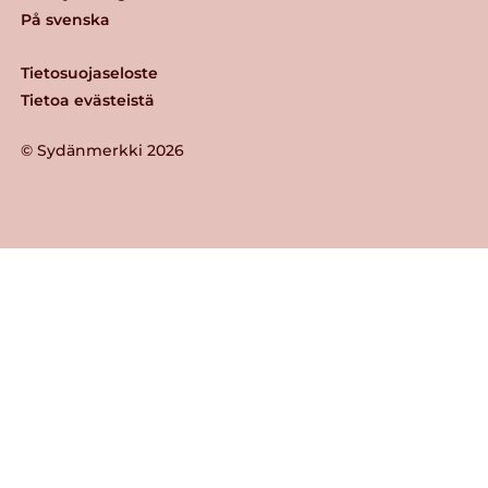
På svenska
Tietosuojaseloste
Tietoa evästeistä
© Sydänmerkki 2026