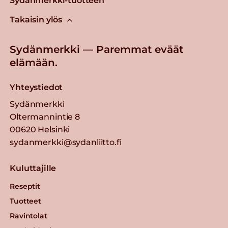
Sydänmerkki-tuotteen
Takaisin ylös
Sydänmerkki — Paremmat eväät
elämään.
Yhteystiedot
Sydänmerkki
Oltermannintie 8
00620 Helsinki
sydanmerkki@sydanliitto.fi
Kuluttajille
Reseptit
Tuotteet
Ravintolat