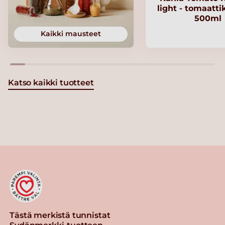
light - tomaatt
500ml
Kaikki mausteet
Katso kaikki tuotteet
Tästä merkistä tunnistat