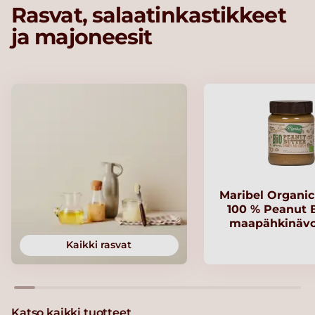
Rasvat, salaatinkastikkeet
ja majoneesit
Maribel Organi
100 % Peanut B
maapähkinävo
Kaikki rasvat
Katso kaikki tuotteet