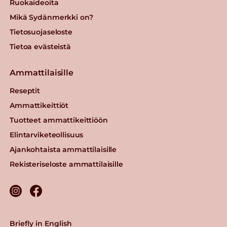
Ruokaideoita
Mikä Sydänmerkki on?
Tietosuojaseloste
Tietoa evästeistä
Ammattilaisille
Reseptit
Ammattikeittiöt
Tuotteet ammattikeittiöön
Elintarviketeollisuus
Ajankohtaista ammattilaisille
Rekisteriseloste ammattilaisille
Briefly in English