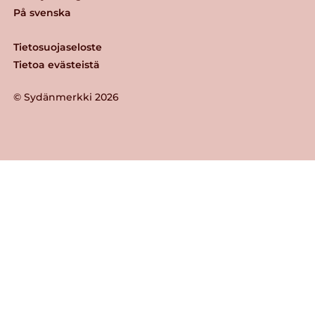
På svenska
Tietosuojaseloste
Tietoa evästeistä
© Sydänmerkki 2026