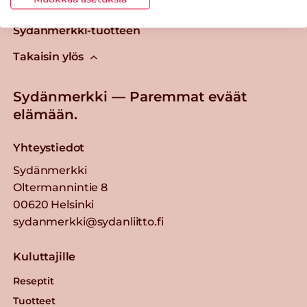
Tästä merkistä tunnistat
Sydänmerkki-tuotteen
Takaisin ylös
Sydänmerkki — Paremmat eväät
elämään.
Yhteystiedot
Sydänmerkki
Oltermannintie 8
00620 Helsinki
sydanmerkki@sydanliitto.fi
Kuluttajille
Reseptit
Tuotteet