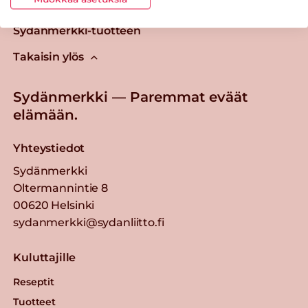
Tästä merkistä tunnistat
Sydänmerkki-tuotteen
Takaisin ylös
Sydänmerkki — Paremmat eväät
elämään.
Yhteystiedot
Sydänmerkki
Oltermannintie 8
00620 Helsinki
sydanmerkki@sydanliitto.fi
Kuluttajille
Reseptit
Tuotteet