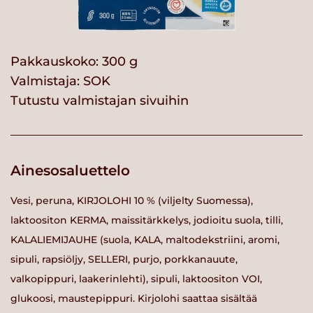
Pakkauskoko: 300 g
Valmistaja:
SOK
Tutustu valmistajan sivuihin
Ainesosaluettelo
Vesi, peruna, KIRJOLOHI 10 % (viljelty Suomessa),
laktoositon KERMA, maissitärkkelys, jodioitu suola, tilli,
KALALIEMIJAUHE (suola, KALA, maltodekstriini, aromi,
sipuli, rapsiöljy, SELLERI, purjo, porkkanauute,
valkopippuri, laakerinlehti), sipuli, laktoositon VOI,
glukoosi, maustepippuri. Kirjolohi saattaa sisältää