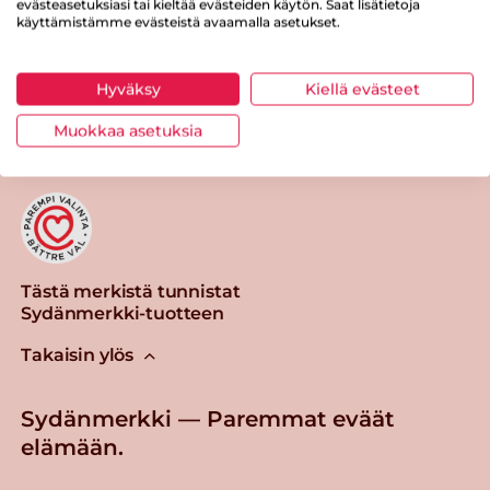
evästeasetuksiasi tai kieltää evästeiden käytön. Saat lisätietoja
käyttämistämme evästeistä avaamalla asetukset.
Hyväksy
Kiellä evästeet
Tulosta sivu
Jaa tuote
Muokkaa asetuksia
Tästä merkistä tunnistat
Sydänmerkki-tuotteen
Takaisin ylös
Sydänmerkki — Paremmat eväät
elämään.