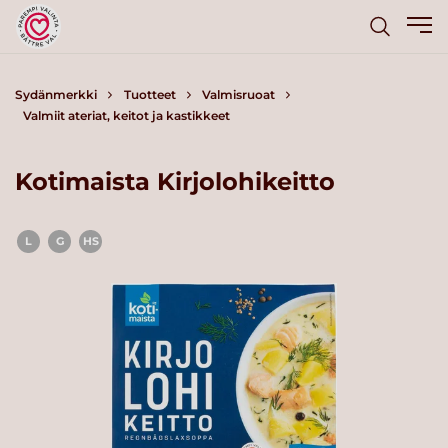
Sydänmerkki
Tuotteet
Valmisruoat
Valmiit ateriat, keitot ja kastikkeet
Kotimaista Kirjolohikeitto
L
G
HS