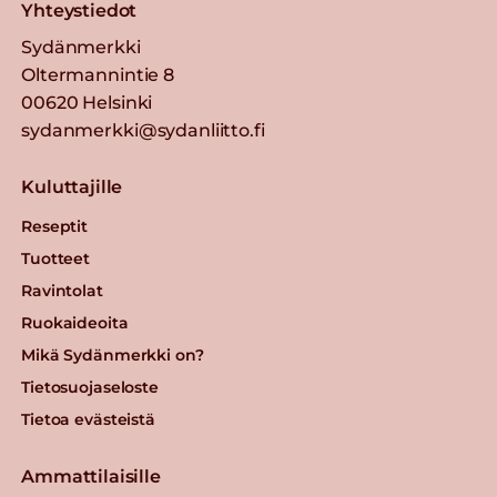
Yhteystiedot
Sydänmerkki
Oltermannintie 8
00620 Helsinki
sydanmerkki@sydanliitto.fi
Kuluttajille
Reseptit
Tuotteet
Ravintolat
Ruokaideoita
Mikä Sydänmerkki on?
Tietosuojaseloste
Tietoa evästeistä
Ammattilaisille