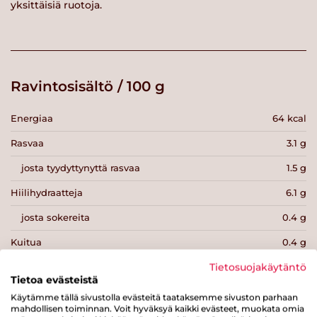
yksittäisiä ruotoja.
Ravintosisältö / 100 g
Energiaa
64 kcal
Rasvaa
3.1 g
josta tyydyttynyttä rasvaa
1.5 g
Hiilihydraatteja
6.1 g
josta sokereita
0.4 g
Kuitua
0.4 g
Proteiinia
2.7 g
Tietosuojakäytäntö
Tietoa evästeistä
Suolaa
0.7 g
Käytämme tällä sivustolla evästeitä taataksemme sivuston parhaan
mahdollisen toiminnan. Voit hyväksyä kaikki evästeet, muokata omia