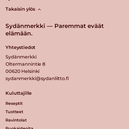
Takaisin ylös
Sydänmerkki — Paremmat eväät
elämään.
Yhteystiedot
Sydänmerkki
Oltermannintie 8
00620 Helsinki
sydanmerkki@sydanliitto.fi
Kuluttajille
Reseptit
Tuotteet
Ravintolat
Ruokaideoita