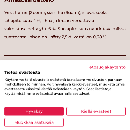
Ainesosaluettelo
Vesi, herne (Suomi), sianliha (Suomi), silava, suola.
Lihapitoisuus 4 %, lihaa ja lihaan verrattavia
valmistusaineita yht. 6 %. Suolapitoisuus nautintavalmiissa
tuotteessa, johon on lisätty 2,5 dl vettä, on 0,68 %.
Tietosuojakäytäntö
Ravintosisältö / 100 g
Tietoa evästeistä
Käytämme tällä sivustolla evästeitä taataksemme sivuston parhaan
Käyttövalmiin tuotteen ravintosisältö
mahdollisen toiminnan. Voit hyväksyä kaikki evästeet, muokata omia
evästeasetuksiasi tai kieltää evästeiden käytön. Saat lisätietoja
käyttämistämme evästeistä avaamalla asetukset.
Energiaa
72 kcal
Rasvaa
2.8 g
Hyväksy
Kiellä evästeet
josta tyydyttynyttä rasvaa
0.8 g
Muokkaa asetuksia
Hiilihydraatteja
5.3 g