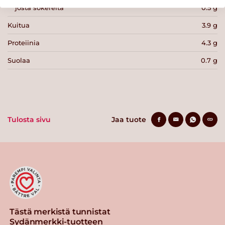
josta sokereita
0.5 g
Kuitua
3.9 g
Proteiinia
4.3 g
Suolaa
0.7 g
Tulosta sivu
Jaa tuote
Tästä merkistä tunnistat
Sydänmerkki-tuotteen