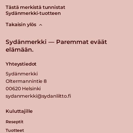
Tästä merkistä tunnistat
Sydänmerkki-tuotteen
Takaisin ylös
Sydänmerkki — Paremmat eväät
elämään.
Yhteystiedot
Sydänmerkki
Oltermannintie 8
00620 Helsinki
sydanmerkki@sydanliitto.fi
Kuluttajille
Reseptit
Tuotteet