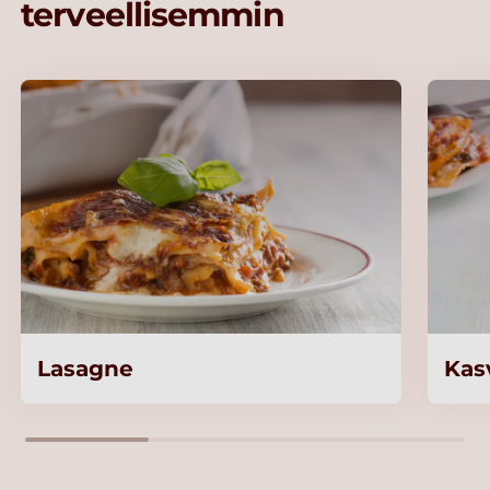
terveellisemmin
Lasagne
Kas