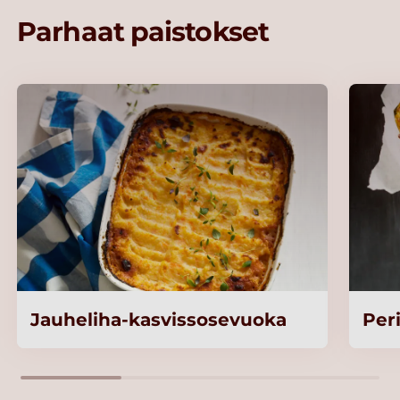
Parhaat paistokset
Jauheliha-kasvissosevuoka
Per