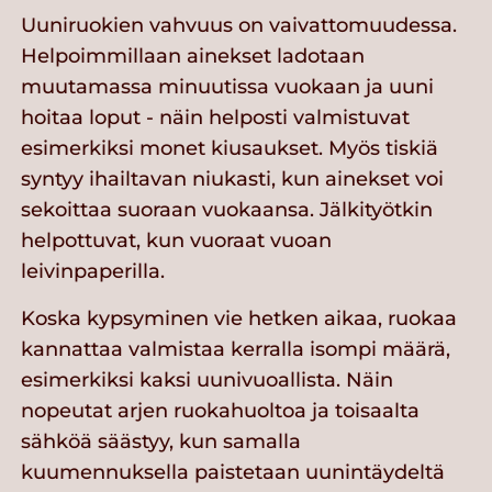
Uuniruokien vahvuus on vaivattomuudessa.
Helpoimmillaan ainekset ladotaan
muutamassa minuutissa vuokaan ja uuni
hoitaa loput - näin helposti valmistuvat
esimerkiksi monet kiusaukset. Myös tiskiä
syntyy ihailtavan niukasti, kun ainekset voi
sekoittaa suoraan vuokaansa. Jälkityötkin
helpottuvat, kun vuoraat vuoan
leivinpaperilla.
Koska kypsyminen vie hetken aikaa, ruokaa
kannattaa valmistaa kerralla isompi määrä,
esimerkiksi kaksi uunivuoallista. Näin
nopeutat arjen ruokahuoltoa ja toisaalta
sähköä säästyy, kun samalla
kuumennuksella paistetaan uunintäydeltä