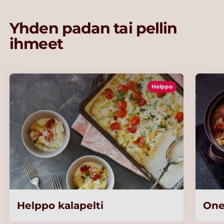
Yhden padan tai pellin
ihmeet
Helppo
Helppo kalapelti
One