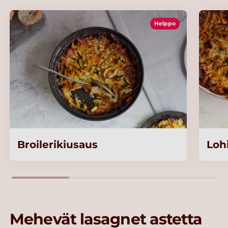
Helppo
Broilerikiusaus
Loh
Mehevät lasagnet astetta