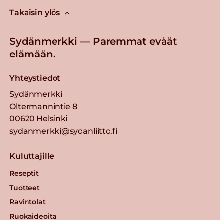
Takaisin ylös
Sydänmerkki — Paremmat eväät
elämään.
Yhteystiedot
Sydänmerkki
Oltermannintie 8
00620 Helsinki
sydanmerkki@sydanliitto.fi
Kuluttajille
Reseptit
Tuotteet
Ravintolat
Ruokaideoita