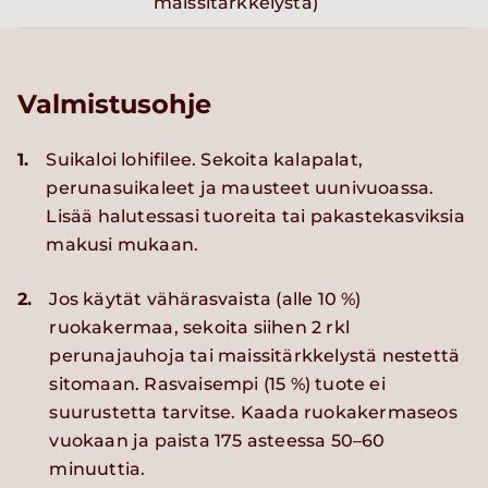
maissitärkkelystä)
Valmistusohje
1.
Suikaloi lohifilee. Sekoita kalapalat,
perunasuikaleet ja mausteet uunivuoassa.
Lisää halutessasi tuoreita tai pakastekasviksia
makusi mukaan.
2.
Jos käytät vähärasvaista (alle 10 %)
ruokakermaa, sekoita siihen 2 rkl
perunajauhoja tai maissitärkkelystä nestettä
sitomaan. Rasvaisempi (15 %) tuote ei
suurustetta tarvitse. Kaada ruokakermaseos
vuokaan ja paista 175 asteessa 50–60
minuuttia.