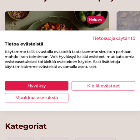
Helppo
Tietosuojakäytäntö
Tietoa evästeistä
Käytämme tällä sivustolla evästeitä taataksemme sivuston parhaan
mahdollisen toiminnan. Voit hyväksyä kaikki evästeet, muokata omia
evästeasetuksiasi tai kieltää evästeiden käytön. Saat lisätietoja
käyttämistämme evästeistä avaamalla asetukset.
Hyväksy
Kiellä evästeet
Lämmin ruusukaali-
Kesäku
kikhernesalaatti
Muokkaa asetuksia
Kategoriat