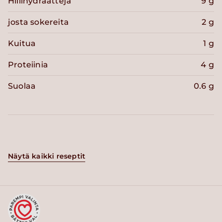
Hiilihydraatteja
9 g
josta sokereita
2 g
Kuitua
1 g
Proteiinia
4 g
Suolaa
0.6 g
Näytä kaikki reseptit