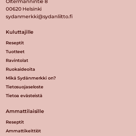
Oltermannintie 8
00620 Helsinki
sydanmerkki@sydanliitto.fi
Kuluttajille
Reseptit
Tuotteet
Ravintolat
Ruokaideoita
Mikä Sydänmerkki on?
Tietosuojaseloste
Tietoa evästeistä
Ammattilaisille
Reseptit
Ammattikeittiöt