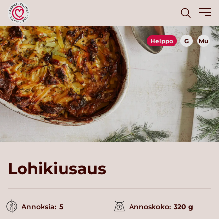
Helppo
G
Mu
Lohikiusaus
Annoksia:
5
Annoskoko:
320 g