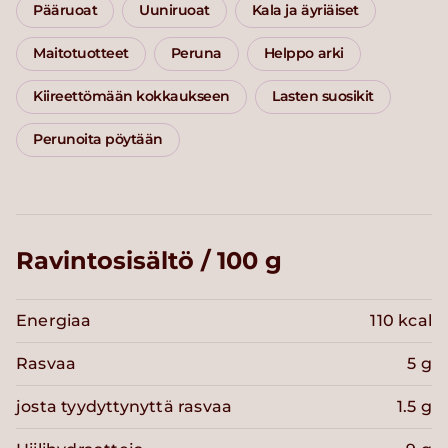
Pääruoat
Uuniruoat
Kala ja äyriäiset
Maitotuotteet
Peruna
Helppo arki
Kiireettömään kokkaukseen
Lasten suosikit
Perunoita pöytään
Ravintosisältö / 100 g
Energiaa
110 kcal
Rasvaa
5 g
josta tyydyttynyttä rasvaa
1.5 g