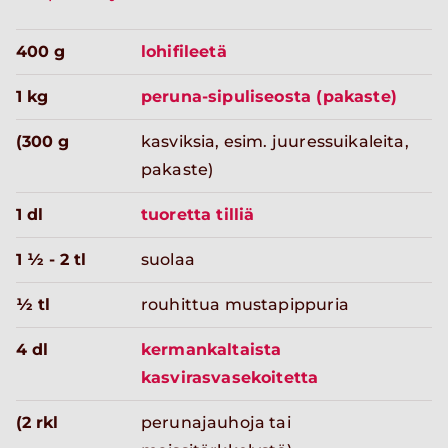
400 g
lohifileetä
1 kg
peruna-sipuliseosta (pakaste)
(300 g
kasviksia, esim. juuressuikaleita,
pakaste)
1 dl
tuoretta tilliä
1 ½ - 2 tl
suolaa
½ tl
rouhittua mustapippuria
4 dl
kermankaltaista
kasvirasvasekoitetta
(2 rkl
perunajauhoja tai