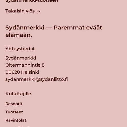
Sydänmerkki-tuotteen
Takaisin ylös
Sydänmerkki — Paremmat eväät
elämään.
Yhteystiedot
Sydänmerkki
Oltermannintie 8
00620 Helsinki
sydanmerkki@sydanliitto.fi
Kuluttajille
Reseptit
Tuotteet
Ravintolat