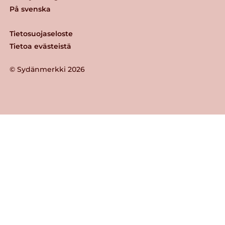
På svenska
Tietosuojaseloste
Tietoa evästeistä
© Sydänmerkki 2026