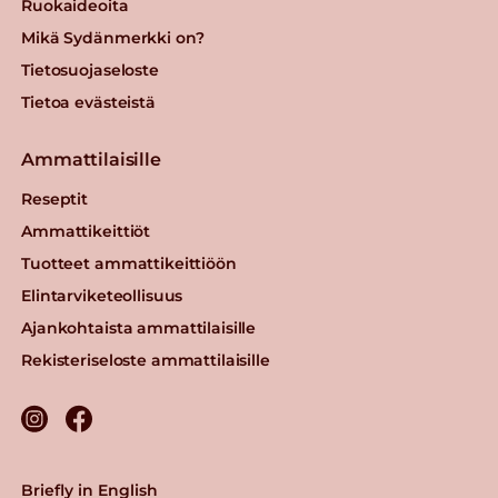
Ruokaideoita
Mikä Sydänmerkki on?
Tietosuojaseloste
Tietoa evästeistä
Ammattilaisille
Reseptit
Ammattikeittiöt
Tuotteet ammattikeittiöön
Elintarviketeollisuus
Ajankohtaista ammattilaisille
Rekisteriseloste ammattilaisille
Briefly in English