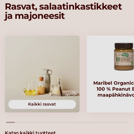
Rasvat, salaatinkastikkeet
ja majoneesit
Maribel Organi
100 % Peanut B
maapähkinävo
Kaikki rasvat
Katso kaikki tuotteet