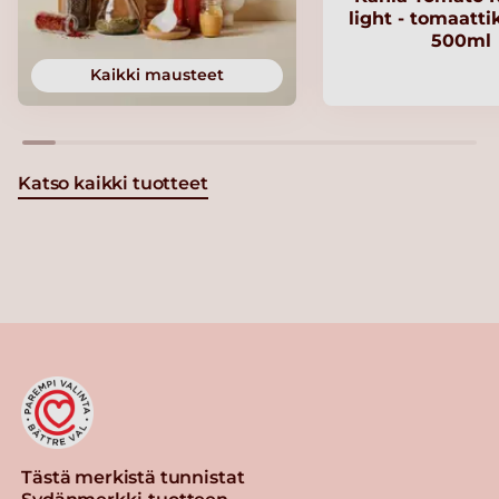
light - tomaatt
500ml
Kaikki mausteet
Katso kaikki tuotteet
Tästä merkistä tunnistat