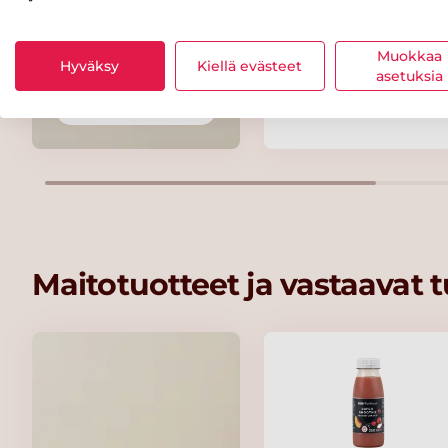
Maribel Organic
Smooth 100 %
Muokkaa
Hyväksy
Kiellä evästeet
Peanut Butter -
asetuksia
maapähkinävoi 350
Kaikki rasvat
Maitotuotteet ja vastaavat 