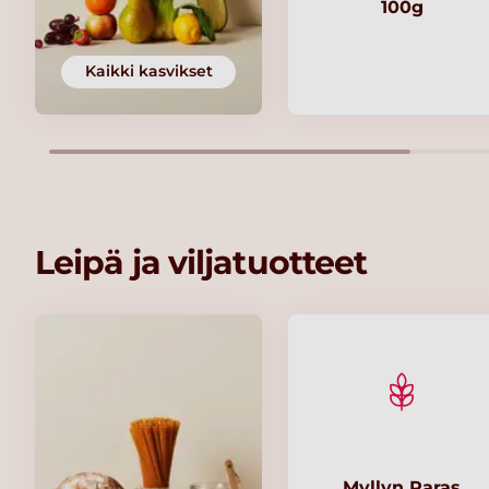
100g
Kaikki kasvikset
Leipä ja viljatuotteet
Myllyn Paras