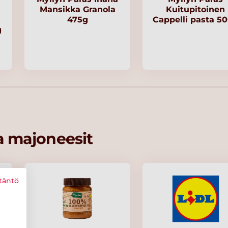
Mansikka Granola
Kuitupitoinen
475g
Cappelli pasta 5
g
ja majoneesit
täntö