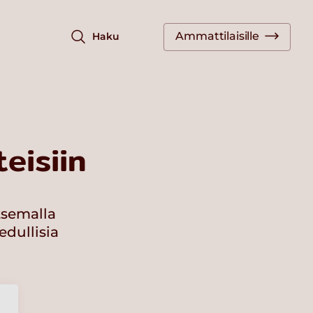
Ammattilaisille
Haku
eisiin
tsemalla
edullisia
a