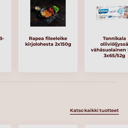
B-
Rapea fileeleike
Tonnikala
kirjolohesta 2x150g
oliiviöljyss
vähäsuolainen
3x65/52g
Katso kaikki tuotteet