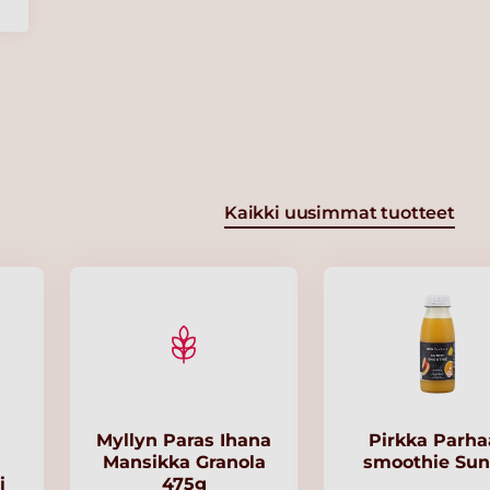
Kaikki uusimmat tuotteet
Myllyn Paras Ihana
Pirkka Parha
Mansikka Granola
smoothie Su
i
475g