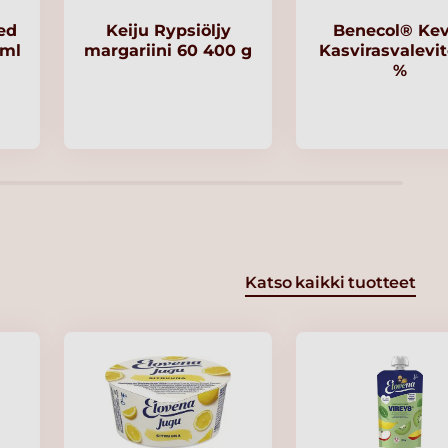
ed
Keiju Rypsiöljy
Benecol® Kev
 ml
margariini 60 400 g
Kasvirasvalevit
%
Katso kaikki tuotteet