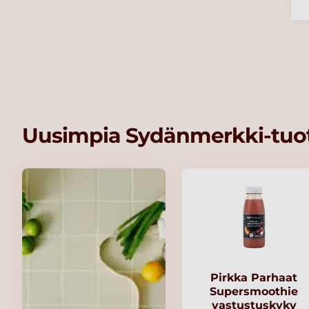
Uusimpia Sydänmerkki-tuot
Pirkka Parhaat
Supersmoothie
vastustuskyky