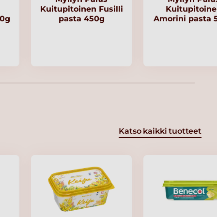
Kuitupitoinen Fusilli
Kuitupitoin
00g
pasta 450g
Amorini pasta 
Katso kaikki tuotteet