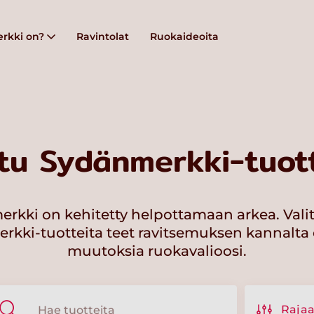
rkki on?
Ravintolat
Ruokaideoita
tu Sydänmerkki-tuott
rkki on kehitetty helpottamaan arkea. Vali
kki-tuotteita teet ravitsemuksen kannalta 
muutoksia ruokavalioosi.
Raja