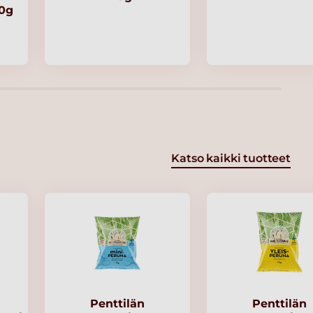
00g
Katso kaikki tuotteet
Penttilän
Penttilän