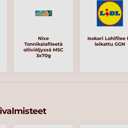
Nixe
Isokari Lohifilee 
Tonnikalafileetä
leikattu GGN
oliiviöljyssä MSC
3x70g
ivalmisteet