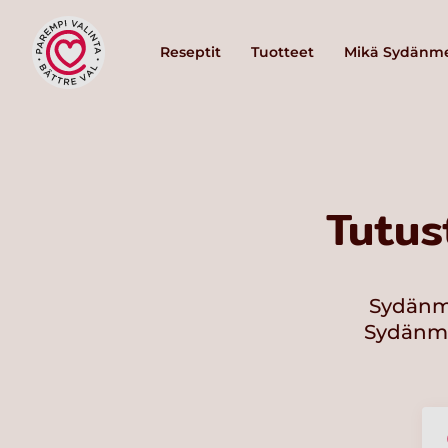
Reseptit
Tuotteet
Mikä Sydänme
Tutus
Sydänme
Sydänmer