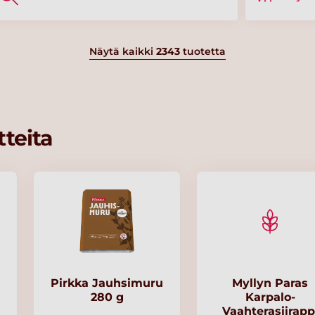
Näytä kaikki
2343
tuotetta
teita
Pirkka Jauhsimuru
Myllyn Paras
280 g
Karpalo-
Vaahterasiirapp