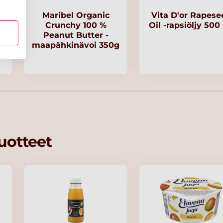
Maribel Organic
Vita D'or Rapese
Crunchy 100 %
Oil -rapsiöljy 500
Peanut Butter -
g
maapähkinävoi 350g
tuotteet