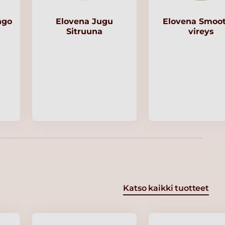
ngo
Elovena Jugu
Elovena Smoot
Sitruuna
vireys
Katso kaikki tuotteet