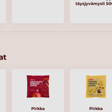
täysjyvämysli 5
at
Pirkka
Pirkka