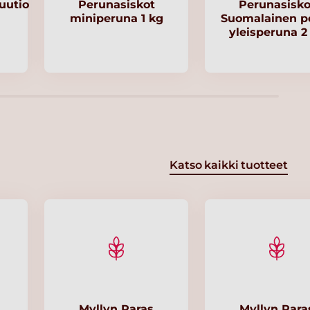
uutio
Perunasiskot
Perunasisko
miniperuna 1 kg
Suomalainen p
yleisperuna 2
Katso kaikki tuotteet
Myllyn Paras
Myllyn Para