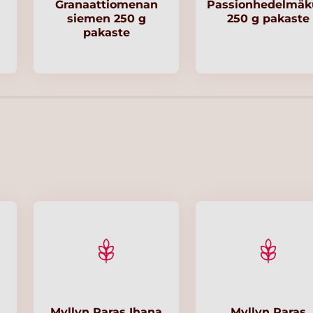
Granaattiomenan
Passionhedelmäk
siemen 250 g
250 g pakaste
pakaste
Myllyn Paras Ihana
Myllyn Paras