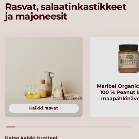
Rasvat, salaatinkastikkeet
ja majoneesit
Maribel Organi
100 % Peanut B
maapähkinävo
Kaikki rasvat
Katso kaikki tuotteet