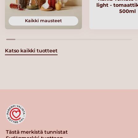
light - tomaatt
500ml
Kaikki mausteet
Katso kaikki tuotteet
Tästä merkistä tunnistat