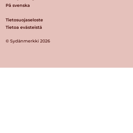
På svenska
Tietosuojaseloste
Tietoa evästeistä
© Sydänmerkki 2026