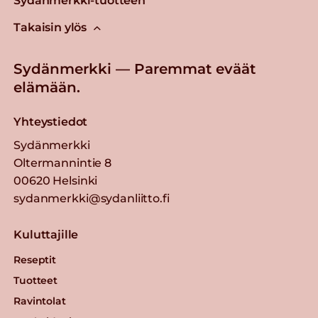
Sydänmerkki-tuotteen
Takaisin ylös
Sydänmerkki — Paremmat eväät
elämään.
Yhteystiedot
Sydänmerkki
Oltermannintie 8
00620 Helsinki
sydanmerkki@sydanliitto.fi
Kuluttajille
Reseptit
Tuotteet
Ravintolat