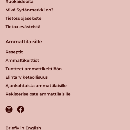
Ruokaideoita
Mikä Sydänmerkki on?
Tietosuojaseloste
Tietoa evästeistä
Ammattilaisille
Reseptit
Ammattikeittiöt
Tuotteet ammattikeittiöön
Elintarviketeollisuus
Ajankohtaista ammattilaisille
Rekisteriseloste ammattilaisille
Briefly in English