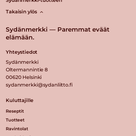
Sydänmerkki-tuotteen
Takaisin ylös
Sydänmerkki — Paremmat eväät
elämään.
Yhteystiedot
Sydänmerkki
Oltermannintie 8
00620 Helsinki
sydanmerkki@sydanliitto.fi
Kuluttajille
Reseptit
Tuotteet
Ravintolat