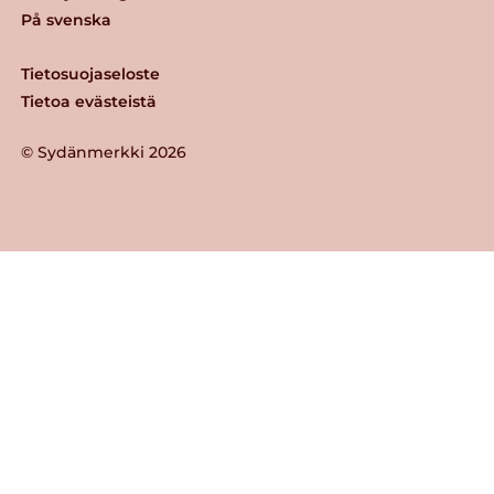
På svenska
Tietosuojaseloste
Tietoa evästeistä
© Sydänmerkki 2026