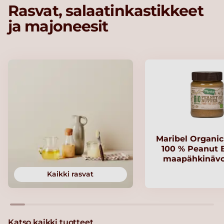
Rasvat, salaatinkastikkeet
ja majoneesit
Maribel Organi
100 % Peanut B
maapähkinävo
Kaikki rasvat
Katso kaikki tuotteet