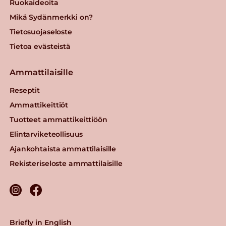
Ruokaideoita
Mikä Sydänmerkki on?
Tietosuojaseloste
Tietoa evästeistä
Ammattilaisille
Reseptit
Ammattikeittiöt
Tuotteet ammattikeittiöön
Elintarviketeollisuus
Ajankohtaista ammattilaisille
Rekisteriseloste ammattilaisille
Briefly in English