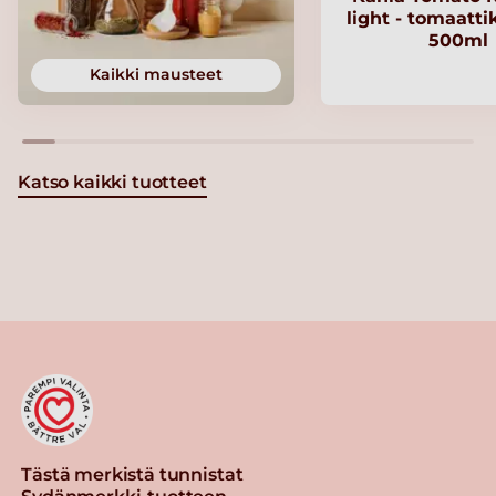
light - tomaatt
500ml
Kaikki mausteet
Katso kaikki tuotteet
Tästä merkistä tunnistat