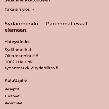
Sydänmerkki-tuotteen
Takaisin ylös
Sydänmerkki — Paremmat eväät
elämään.
Yhteystiedot
Sydänmerkki
Oltermannintie 8
00620 Helsinki
sydanmerkki@sydanliitto.fi
Kuluttajille
Reseptit
Tuotteet
Ravintolat