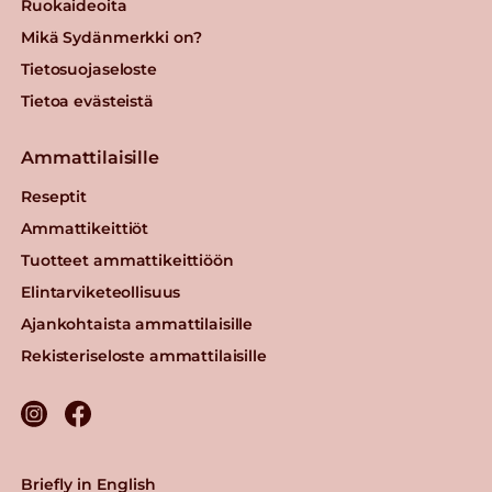
Ruokaideoita
Mikä Sydänmerkki on?
Tietosuojaseloste
Tietoa evästeistä
Ammattilaisille
Reseptit
Ammattikeittiöt
Tuotteet ammattikeittiöön
Elintarviketeollisuus
Ajankohtaista ammattilaisille
Rekisteriseloste ammattilaisille
Briefly in English