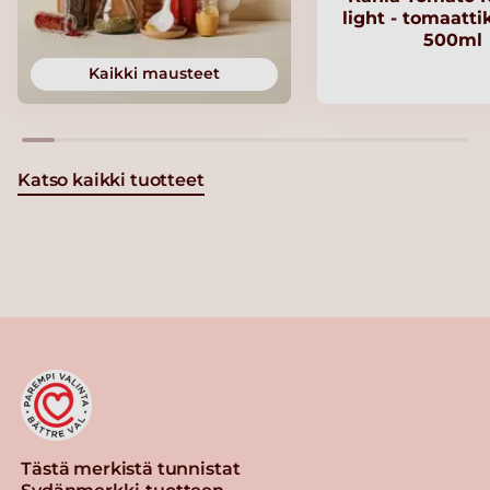
light - tomaatt
500ml
Kaikki mausteet
Katso kaikki tuotteet
Tästä merkistä tunnistat