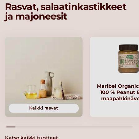
Rasvat, salaatinkastikkeet
ja majoneesit
Maribel Organi
100 % Peanut B
maapähkinävo
Kaikki rasvat
Katso kaikki tuotteet