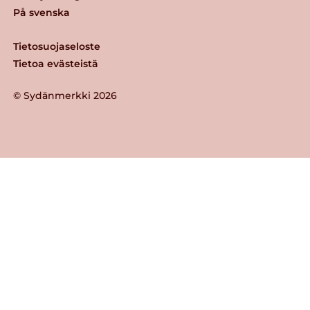
På svenska
Tietosuojaseloste
Tietoa evästeistä
© Sydänmerkki 2026