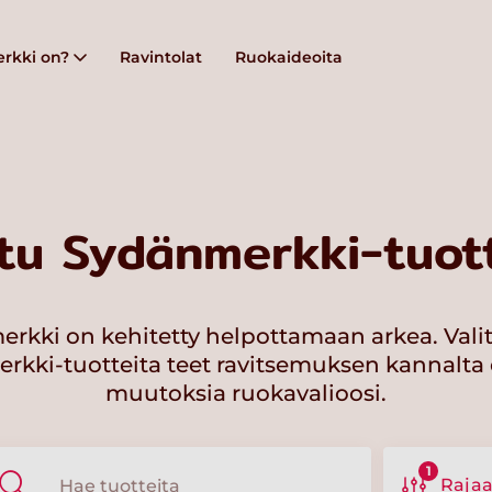
rkki on?
Ravintolat
Ruokaideoita
tu Sydänmerkki-tuott
rkki on kehitetty helpottamaan arkea. Vali
kki-tuotteita teet ravitsemuksen kannalta 
muutoksia ruokavalioosi.
1
Raja