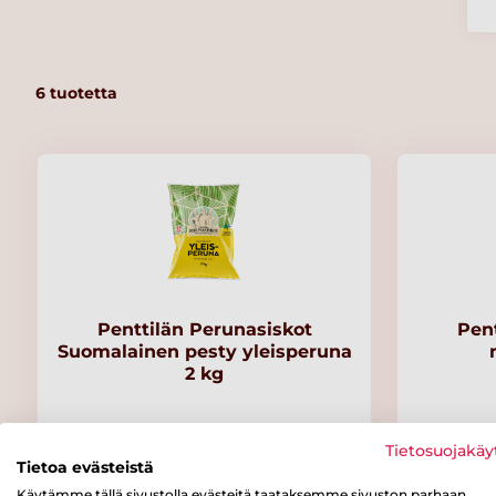
6
tuotetta
Penttilän Perunasiskot
Pent
Suomalainen pesty yleisperuna
2 kg
Tietosuojakäy
Tietoa evästeistä
Käytämme tällä sivustolla evästeitä taataksemme sivuston parhaan