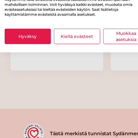
mahdollisen toiminnan. Voit hyväksyä kaikki evästeet, muokata omia
evästeasetuksiasi tai kieltää evästeiden käytön. Saat lisätietoja
käyttämistämme evästeistä avaamalla asetukset.
Muokkaa
Hyväksy
Kiellä evästeet
asetuksia
Penttilän Perunasiskot
Pent
Yleisperuna 1kg
Ann
Tästä merkistä tunnistat Sydänmer