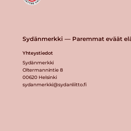
Sydänmerkki — Paremmat eväät el
Yhteystiedot
Sydänmerkki
Oltermannintie 8
00620 Helsinki
sydanmerkki@sydanliitto.fi