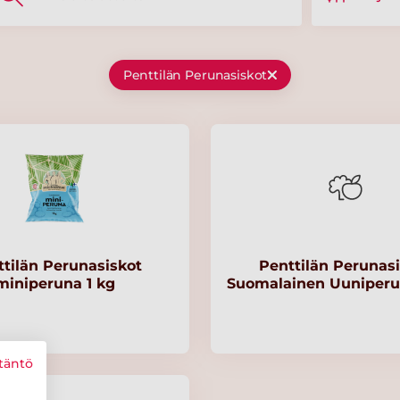
Penttilän Perunasiskot
tilän Perunasiskot
Penttilän Perunas
miniperuna 1 kg
Suomalainen Uuniperun
täntö