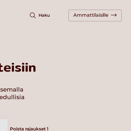
Ammattilaisille
Haku
eisiin
tsemalla
edullisia
Poista rajaukset
1
a