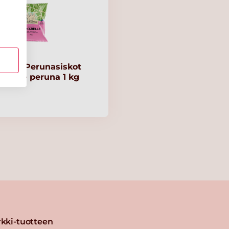
tilän Perunasiskot
abelle peruna 1 kg
kki-tuotteen