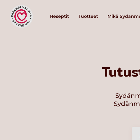
Reseptit
Tuotteet
Mikä Sydänme
Tutus
Sydänme
Sydänmer