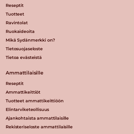
Reseptit
Tuotteet
Ravintolat
Ruokaideoita
Mikä Sydänmerkki on?
Tietosuojaseloste
Tietoa evästeistä
Ammattilaisille
Reseptit
Ammattikeittiöt
Tuotteet ammattikeittiöön
Elintarviketeollisuus
Ajankohtaista ammattilaisille
Rekisteriseloste ammattilaisille