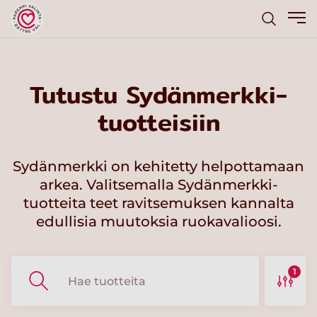
Tutustu Sydänmerkki-
tuotteisiin
Sydänmerkki on kehitetty helpottamaan
arkea. Valitsemalla Sydänmerkki-
tuotteita teet ravitsemuksen kannalta
edullisia muutoksia ruokavalioosi.
1