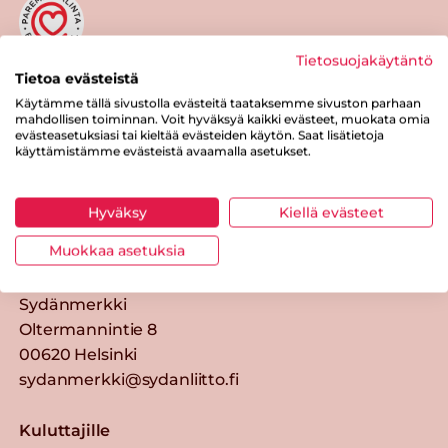
Tietosuojakäytäntö
Tietoa evästeistä
Tästä merkistä tunnistat
Sydänmerkki-tuotteen
Käytämme tällä sivustolla evästeitä taataksemme sivuston parhaan
mahdollisen toiminnan. Voit hyväksyä kaikki evästeet, muokata omia
evästeasetuksiasi tai kieltää evästeiden käytön. Saat lisätietoja
Takaisin ylös
käyttämistämme evästeistä avaamalla asetukset.
Sydänmerkki — Paremmat eväät
Hyväksy
Kiellä evästeet
elämään.
Muokkaa asetuksia
Yhteystiedot
Sydänmerkki
Oltermannintie 8
00620 Helsinki
sydanmerkki@sydanliitto.fi
Kuluttajille