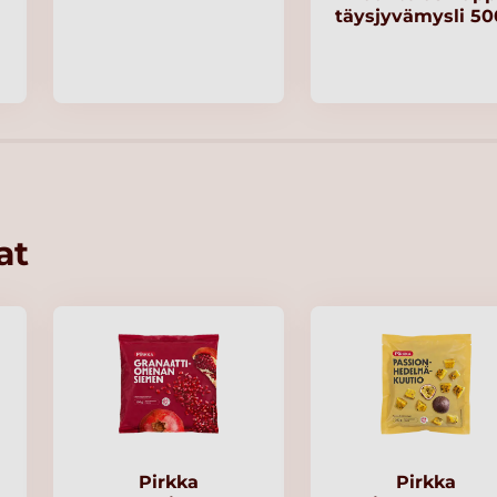
täysjyvämysli 5
at
Pirkka
Pirkka