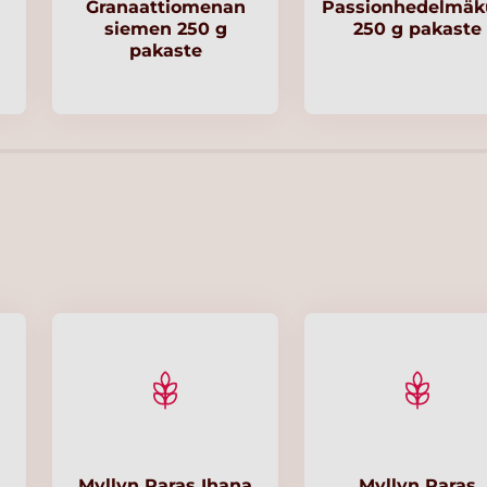
Granaattiomenan
Passionhedelmäk
siemen 250 g
250 g pakaste
pakaste
Myllyn Paras Ihana
Myllyn Paras