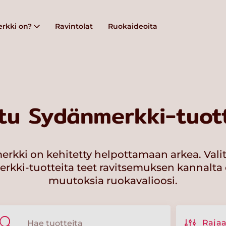
rkki on?
Ravintolat
Ruokaideoita
tu Sydänmerkki-tuott
rkki on kehitetty helpottamaan arkea. Vali
kki-tuotteita teet ravitsemuksen kannalta 
muutoksia ruokavalioosi.
Raja