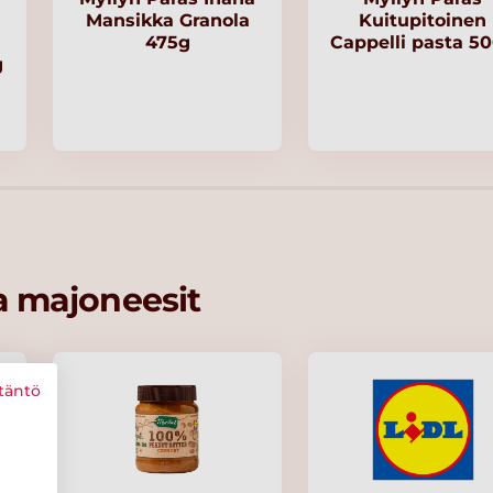
Mansikka Granola
Kuitupitoinen
475g
Cappelli pasta 5
g
ja majoneesit
täntö