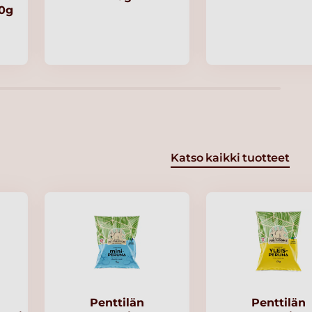
00g
Katso kaikki tuotteet
Penttilän
Penttilän