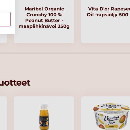
Maribel Organic
Vita D'or Rapese
Crunchy 100 %
Oil -rapsiöljy 500
Peanut Butter -
g
maapähkinävoi 350g
tuotteet