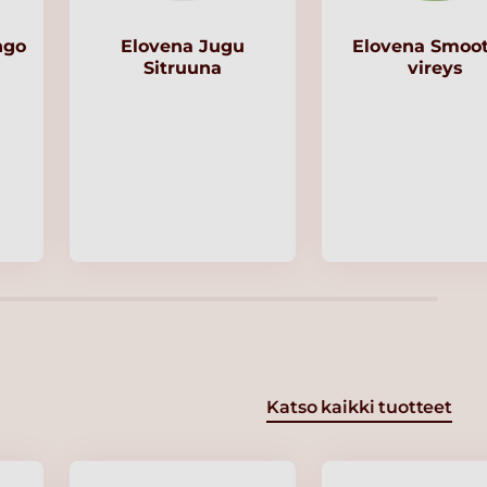
ngo
Elovena Jugu
Elovena Smoot
Sitruuna
vireys
Katso kaikki tuotteet