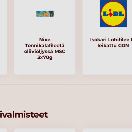
Nixe
Isokari Lohifilee 
Tonnikalafileetä
leikattu GGN
oliiviöljyssä MSC
3x70g
ivalmisteet