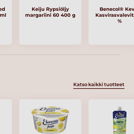
ed
Keiju Rypsiöljy
Benecol® Kev
 ml
margariini 60 400 g
Kasvirasvalevit
%
Katso kaikki tuotteet