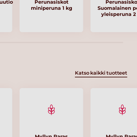
uutio
Perunasiskot
Perunasisko
miniperuna 1 kg
Suomalainen p
yleisperuna 2
Katso kaikki tuotteet
Myllyn Paras
Myllyn Para