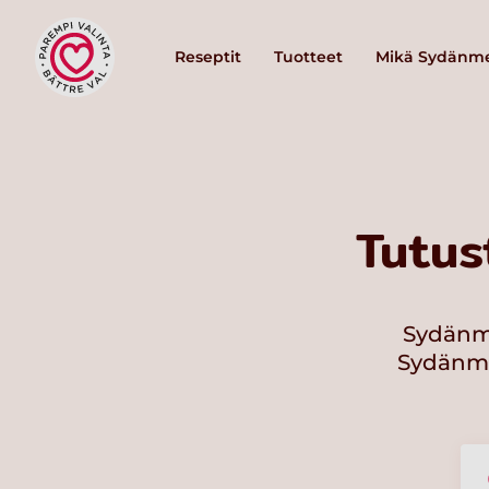
Reseptit
Tuotteet
Mikä Sydänme
Tutus
Sydänme
Sydänmer