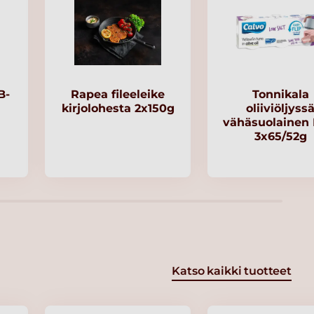
B-
Rapea fileeleike
Tonnikala
kirjolohesta 2x150g
oliiviöljyss
vähäsuolainen
3x65/52g
Katso kaikki tuotteet