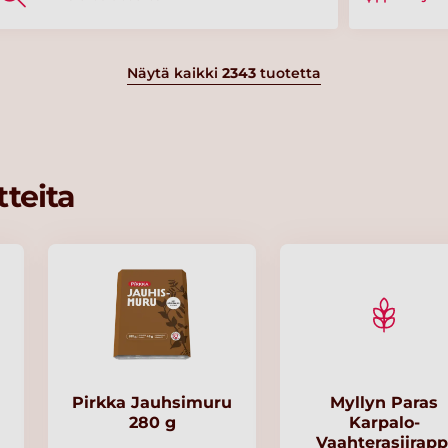
Näytä kaikki
2343
tuotetta
teita
Pirkka Jauhsimuru
Myllyn Paras
280 g
Karpalo-
Vaahterasiirapp