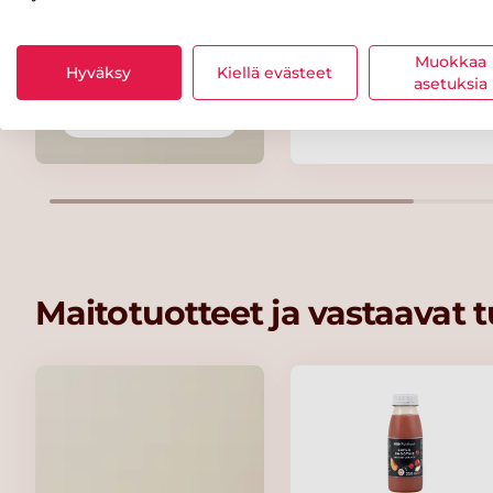
Maribel Organic
Smooth 100 %
Muokkaa
Hyväksy
Kiellä evästeet
Peanut Butter -
asetuksia
maapähkinävoi 350
Kaikki rasvat
Maitotuotteet ja vastaavat 