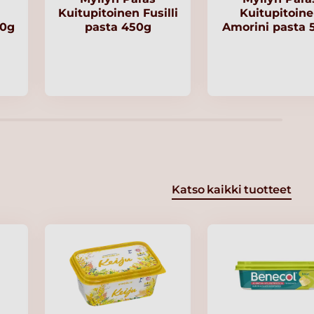
Kuitupitoinen Fusilli
Kuitupitoin
00g
pasta 450g
Amorini pasta 
Katso kaikki tuotteet