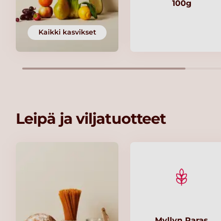
100g
Kaikki kasvikset
Leipä ja viljatuotteet
Myllyn Paras