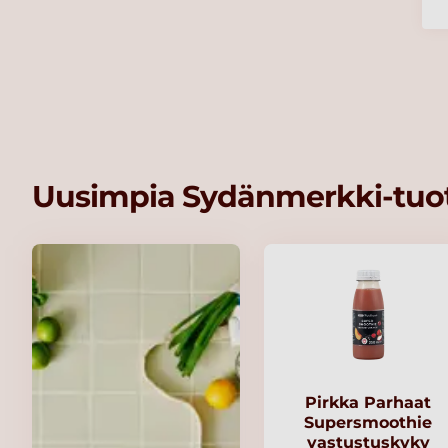
Uusimpia Sydänmerkki-tuot
Pirkka Parhaat
Supersmoothie
vastustuskyky