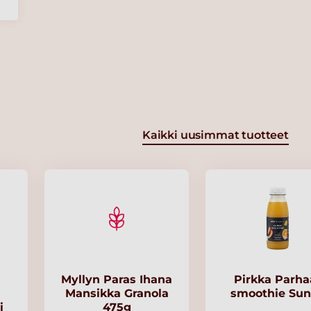
Kaikki uusimmat tuotteet
Myllyn Paras Ihana
Pirkka Parha
Mansikka Granola
smoothie Su
i
475g