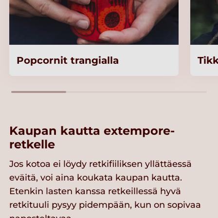
Popcornit trangialla
Tik
Kaupan kautta extempore-
retkelle
Jos kotoa ei löydy retkifiiliksen yllättäessä
eväitä, voi aina koukata kaupan kautta.
Etenkin lasten kanssa retkeillessä hyvä
retkituuli pysyy pidempään, kun on sopivaa