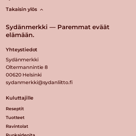
Takaisin ylös
Sydänmerkki — Paremmat eväät
elämään.
Yhteystiedot
Sydänmerkki
Oltermannintie 8
00620 Helsinki
sydanmerkki@sydanliitto.fi
Kuluttajille
Reseptit
Tuotteet
Ravintolat
Ruokaideoita