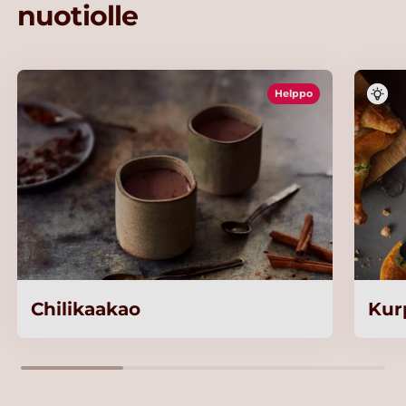
nuotiolle
Helppo
Chilikaakao
Kur