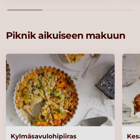
Piknik aikuiseen makuun
Kylmäsavulohipiiras
Kes