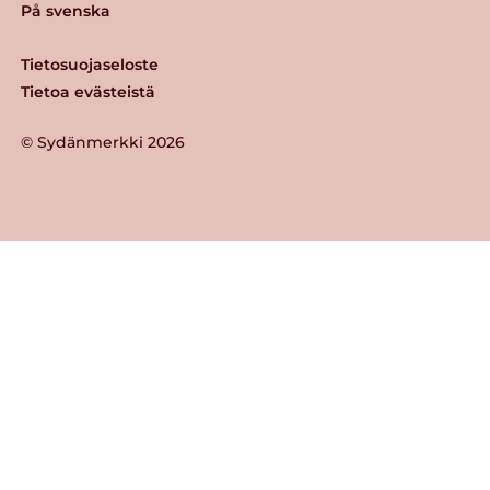
På svenska
Tietosuojaseloste
Tietoa evästeistä
© Sydänmerkki 2026