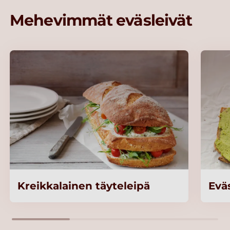
Mehevimmät eväsleivät
Kreikkalainen täyteleipä
Eväs