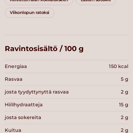
Viikonlopun ratoksi
Ravintosisältö / 100 g
Energiaa
150 kcal
Rasvaa
5 g
josta tyydyttynyttä rasvaa
2 g
Hiilihydraatteja
15 g
josta sokereita
2 g
Kuitua
2 g