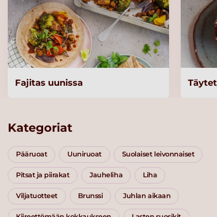
Fajitas uunissa
Täytet
Kategoriat
Pääruoat
Uuniruoat
Suolaiset leivonnaiset
Pitsat ja piirakat
Jauheliha
Liha
Viljatuotteet
Brunssi
Juhlan aikaan
Kiireettömään kokkaukseen
Lasten suosikit