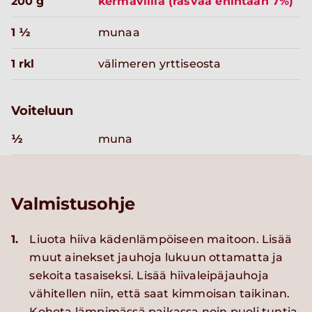
200 g
kermaviiliä (rasvaa enintään 7%)
1 ½
munaa
1 rkl
välimeren yrttiseosta
Voiteluun
½
muna
Valmistusohje
1.
Liuota hiiva kädenlämpöiseen maitoon. Lisää
muut ainekset jauhoja lukuun ottamatta ja
sekoita tasaiseksi. Lisää hiivaleipäjauhoja
vähitellen niin, että saat kimmoisan taikinan.
Kohota lämpimässä paikassa noin puoli tuntia.