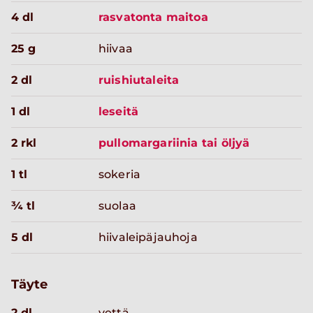
4 dl
rasvatonta maitoa
25 g
hiivaa
2 dl
ruishiutaleita
1 dl
leseitä
2 rkl
pullomargariinia tai öljyä
1 tl
sokeria
¾ tl
suolaa
5 dl
hiivaleipäjauhoja
Täyte
2 dl
vettä