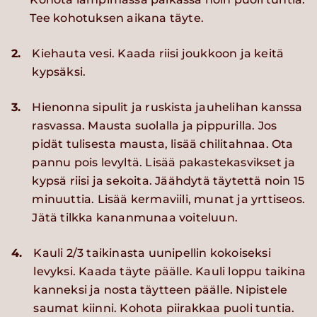
Tee kohotuksen aikana täyte.
2.
Kiehauta vesi. Kaada riisi joukkoon ja keitä
kypsäksi.
3.
Hienonna sipulit ja ruskista jauhelihan kanssa
rasvassa. Mausta suolalla ja pippurilla. Jos
pidät tulisesta mausta, lisää chilitahnaa. Ota
pannu pois levyltä. Lisää pakastekasvikset ja
kypsä riisi ja sekoita. Jäähdytä täytettä noin 15
minuuttia. Lisää kermaviili, munat ja yrttiseos.
Jätä tilkka kananmunaa voiteluun.
4.
Kauli 2/3 taikinasta uunipellin kokoiseksi
levyksi. Kaada täyte päälle. Kauli loppu taikina
kanneksi ja nosta täytteen päälle. Nipistele
saumat kiinni. Kohota piirakkaa puoli tuntia.