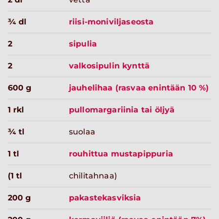
¾ dl
riisi-moniviljaseosta
2
sipulia
2
valkosipulin kynttä
600 g
jauhelihaa (rasvaa enintään 10 %)
1 rkl
pullomargariinia tai öljyä
¾ tl
suolaa
1 tl
rouhittua mustapippuria
(1 tl
chilitahnaa)
200 g
pakastekasviksia