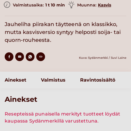
Valmistusaika:
1 t 10 min
Muunna:
Kasvis
Jauheliha piirakan täytteenä on klassikko,
mutta kasvisversio syntyy helposti soija- tai
quorn-rouheesta.
Kuva: Sydänmerkki / Suvi Laine
Ainekset
Valmistus
Ravintosisältö
Ainekset
Resepteissä punaisella merkityt tuotteet löydät
kaupassa Sydänmerkillä varustettuna.