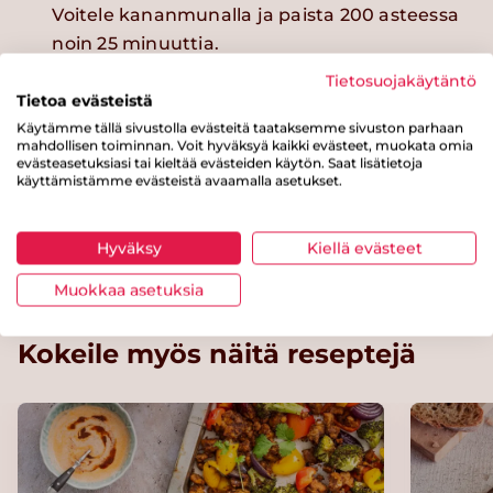
Voitele kananmunalla ja paista 200 asteessa
noin 25 minuuttia.
Tietosuojakäytäntö
Tietoa evästeistä
Muunnos
Käytämme tällä sivustolla evästeitä taataksemme sivuston parhaan
mahdollisen toiminnan. Voit hyväksyä kaikki evästeet, muokata omia
evästeasetuksiasi tai kieltää evästeiden käytön. Saat lisätietoja
Korvaa jauheliha ohjeen mukaan valmistetulla
käyttämistämme evästeistä avaamalla asetukset.
soijarouheella tai quorn-rouheella, niin saat
kasvisruokavalioon sopivan piirakan.
Hyväksy
Kiellä evästeet
Muokkaa asetuksia
Kokeile myös näitä reseptejä