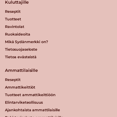
Kuluttajille
Reseptit
Tuotteet
Ravintolat
Ruokaideoita
Mikä Sydänmerkki on?
Tietosuojaseloste
Tietoa evästeistä
Ammattilaisille
Reseptit
Ammattikeittiöt
Tuotteet ammattikeittiöön
Elintarviketeollisuus
Ajankohtaista ammattilaisille