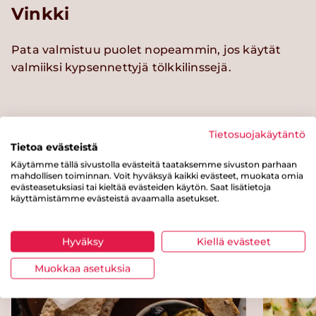
Vinkki
Pata valmistuu puolet nopeammin, jos käytät
valmiiksi kypsennettyjä tölkkilinssejä.
Kokeile myös näitä reseptejä
Tietosuojakäytäntö
Tietoa evästeistä
Käytämme tällä sivustolla evästeitä taataksemme sivuston parhaan
mahdollisen toiminnan. Voit hyväksyä kaikki evästeet, muokata omia
evästeasetuksiasi tai kieltää evästeiden käytön. Saat lisätietoja
käyttämistämme evästeistä avaamalla asetukset.
Hyväksy
Kiellä evästeet
Muokkaa asetuksia