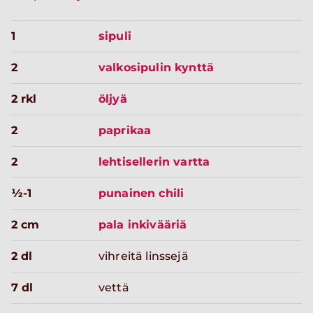
1
sipuli
2
valkosipulin kynttä
2 rkl
öljyä
2
paprikaa
2
lehtisellerin vartta
½-1
punainen chili
2 cm
pala inkivääriä
2 dl
vihreitä linssejä
7 dl
vettä