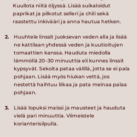
Kuullota niitä öljyssä. Lisää suikaloidut
paprikat ja pilkotut selleri ja chili sekä
raastettu inkivääri ja anna hautua hetken.
2.
Huuhtele linssit juoksevan veden alla ja lisää
ne kattilaan yhdessä veden ja kuutioitujen
tomaattien kanssa. Hauduta miedolla
lämmöllä 20–30 minuuttia eli kunnes linssit
kypsyvät. Sekoita pataa välillä, jotta se ei pala
pohjaan. Lisää myös hiukan vettä, jos
nestettä haihtuu liikaa ja pata meinaa palaa
pohjaan.
3.
Lisää lopuksi maissi ja mausteet ja hauduta
vielä pari minuuttia. Viimeistele
korianterisilpulla.