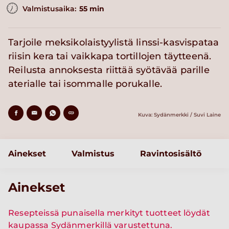
Valmistusaika:
55 min
Tarjoile meksikolaistyylistä linssi-kasvispataa
riisin kera tai vaikkapa tortillojen täytteenä.
Reilusta annoksesta riittää syötävää parille
aterialle tai isommalle porukalle.
Kuva: Sydänmerkki / Suvi Laine
Ainekset
Valmistus
Ravintosisältö
Ainekset
Resepteissä punaisella merkityt tuotteet löydät
kaupassa Sydänmerkillä varustettuna.