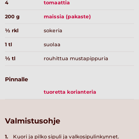
4
tomaattia
200 g
maissia (pakaste)
½ rkl
sokeria
1 tl
suolaa
½ tl
rouhittua mustapippuria
Pinnalle
tuoretta korianteria
Valmistusohje
1.
Kuori ja pilko sipuli ja valkosipulinkynnet.