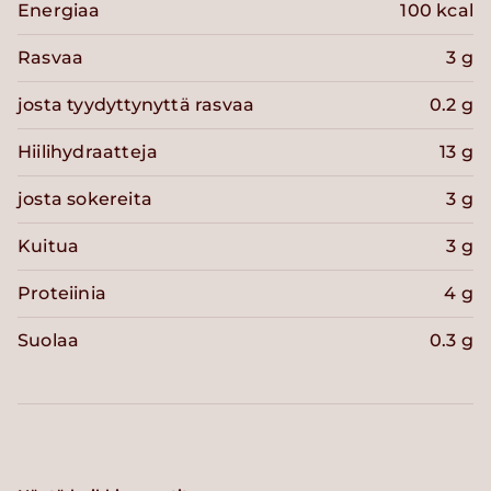
Energiaa
100 kcal
Rasvaa
3 g
josta tyydyttynyttä rasvaa
0.2 g
Hiilihydraatteja
13 g
josta sokereita
3 g
Kuitua
3 g
Proteiinia
4 g
Suolaa
0.3 g