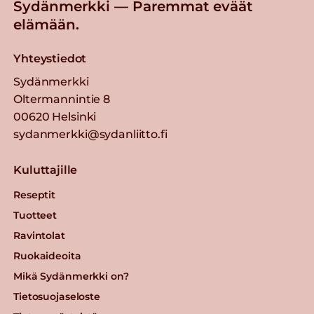
Sydänmerkki — Paremmat eväät
elämään.
Yhteystiedot
Sydänmerkki
Oltermannintie 8
00620 Helsinki
sydanmerkki@sydanliitto.fi
Kuluttajille
Reseptit
Tuotteet
Ravintolat
Ruokaideoita
Mikä Sydänmerkki on?
Tietosuojaseloste