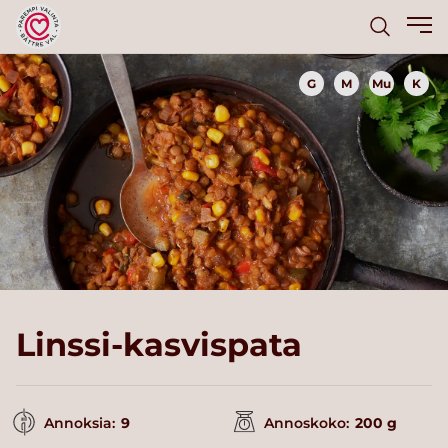
G
M
Mu
K
Linssi-kasvispata
Annoksia:
9
Annoskoko:
200 g