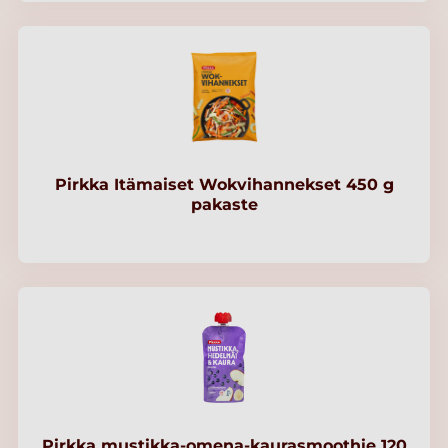
Pirkka Itämaiset Wokvihannekset 450 g
pakaste
Pirkka mustikka-omena-kaurasmoothie 120