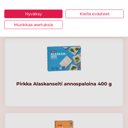
Pirkka Luomu suomalainen kaurahiutale 1kg
Hyväksy
Kiellä evästeet
Muokkaa asetuksia
Pirkka Alaskanseiti annospaloina 400 g