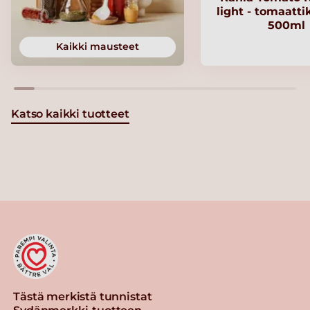
light - tomaatt
500ml
Kaikki mausteet
Katso kaikki tuotteet
Tästä merkistä tunnistat