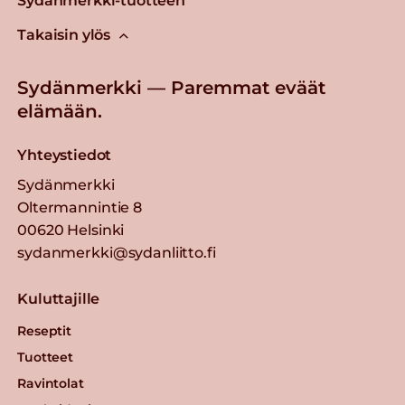
Sydänmerkki-tuotteen
Takaisin ylös
Sydänmerkki — Paremmat eväät
elämään.
Yhteystiedot
Sydänmerkki
Oltermannintie 8
00620 Helsinki
sydanmerkki@sydanliitto.fi
Kuluttajille
Reseptit
Tuotteet
Ravintolat