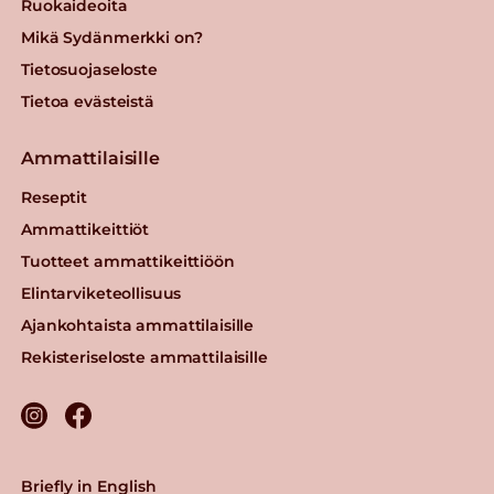
Ruokaideoita
Mikä Sydänmerkki on?
Tietosuojaseloste
Tietoa evästeistä
Ammattilaisille
Reseptit
Ammattikeittiöt
Tuotteet ammattikeittiöön
Elintarviketeollisuus
Ajankohtaista ammattilaisille
Rekisteriseloste ammattilaisille
Briefly in English