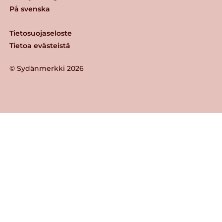
På svenska
Tietosuojaseloste
Tietoa evästeistä
© Sydänmerkki 2026