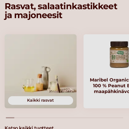
Rasvat, salaatinkastikkeet
ja majoneesit
Maribel Organi
100 % Peanut B
maapähkinävo
Kaikki rasvat
Katso kaikki tuotteet