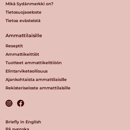
Mikä Sydänmerkki on?
Tietosuojaseloste
Tietoa evästeistä
Ammattilaisille
Reseptit
Ammattikeittiöt
Tuotteet ammattikeittiöön
Elintarviketeollisuus
Ajankohtaista ammattilaisille
Rekisteriseloste ammattilaisille
Briefly in English
På svenska