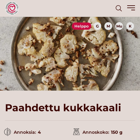
Helppo
G
M
Mu
K
Paahdettu kukkakaali
Annoksia:
4
Annoskoko:
150 g