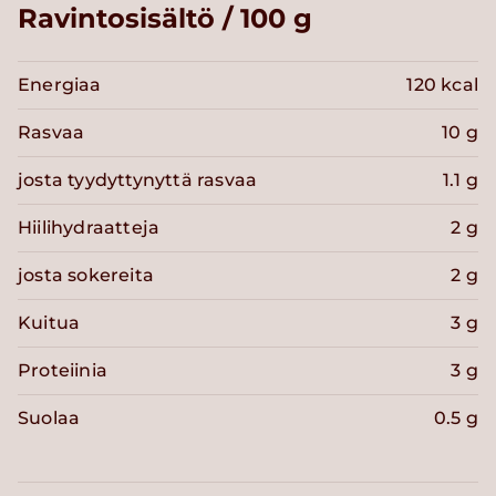
Ravintosisältö / 100 g
Energiaa
120 kcal
Rasvaa
10 g
josta tyydyttynyttä rasvaa
1.1 g
Hiilihydraatteja
2 g
josta sokereita
2 g
Kuitua
3 g
Proteiinia
3 g
Suolaa
0.5 g