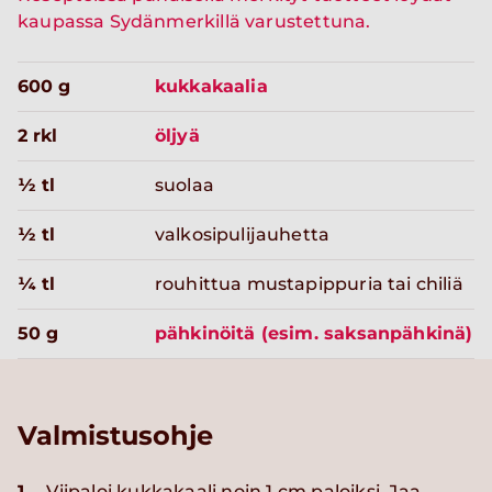
kaupassa Sydänmerkillä varustettuna.
600 g
kukkakaalia
2 rkl
öljyä
½ tl
suolaa
½ tl
valkosipulijauhetta
¼ tl
rouhittua mustapippuria tai chiliä
50 g
pähkinöitä (esim. saksanpähkinä)
Valmistusohje
1.
Viipaloi kukkakaali noin 1 cm paloiksi. Jaa