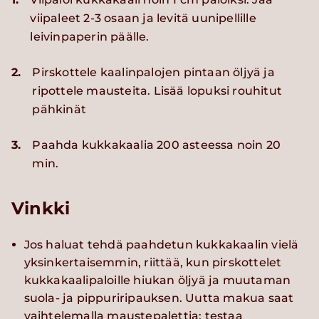
viipaleet 2-3 osaan ja levitä uunipellille
leivinpaperin päälle.
2.
Pirskottele kaalinpalojen pintaan öljyä ja
ripottele mausteita. Lisää lopuksi rouhitut
pähkinät
3.
Paahda kukkakaalia 200 asteessa noin 20
min.
Vinkki
Jos haluat tehdä paahdetun kukkakaalin vielä
yksinkertaisemmin, riittää, kun pirskottelet
kukkakaalipaloille hiukan öljyä ja muutaman
suola- ja pippuriripauksen. Uutta makua saat
vaihtelemalla maustepalettia: testaa