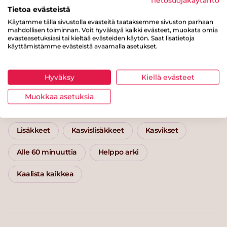
Tietosuojakäytäntö
Tietoa evästeistä
Käytämme tällä sivustolla evästeitä taataksemme sivuston parhaan
mahdollisen toiminnan. Voit hyväksyä kaikki evästeet, muokata omia
evästeasetuksiasi tai kieltää evästeiden käytön. Saat lisätietoja
Possurulla ja hasselbackan
Kukkak
käyttämistämme evästeistä avaamalla asetukset.
juurekset
Hyväksy
Kiellä evästeet
Muokkaa asetuksia
Kategoriat
Lisäkkeet
Kasvislisäkkeet
Kasvikset
Alle 60 minuuttia
Helppo arki
Kaalista kaikkea