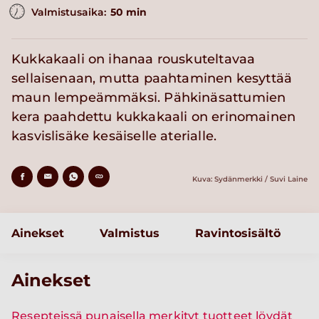
Valmistusaika:
50 min
Kukkakaali on ihanaa rouskuteltavaa
sellaisenaan, mutta paahtaminen kesyttää
maun lempeämmäksi. Pähkinäsattumien
kera paahdettu kukkakaali on erinomainen
kasvislisäke kesäiselle aterialle.
Kuva: Sydänmerkki / Suvi Laine
Ainekset
Valmistus
Ravintosisältö
Ainekset
Resepteissä punaisella merkityt tuotteet löydät