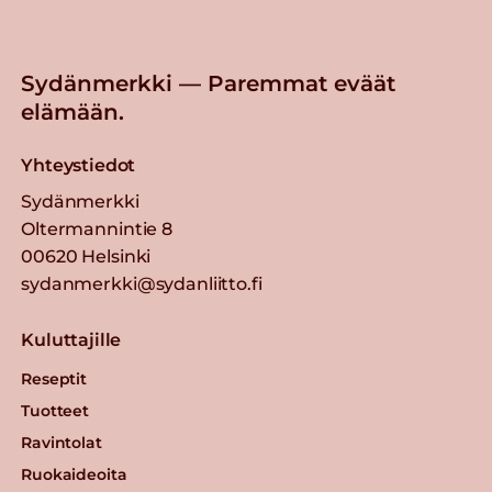
Sydänmerkki — Paremmat eväät
elämään.
Yhteystiedot
Sydänmerkki
Oltermannintie 8
00620 Helsinki
sydanmerkki@sydanliitto.fi
Kuluttajille
Reseptit
Tuotteet
Ravintolat
Ruokaideoita