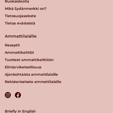
Ruokaideoita
Mikä Sydänmerkki on?
Tietosuojaseloste
Tietoa evästeistä
Ammattilaisille
Reseptit
Ammattikeittiöt
Tuotteet ammattikeittiöön
Elintarviketeollisuus
Ajankohtaista ammattilaisille
Rekisteriseloste ammattilaisille
Briefly in English