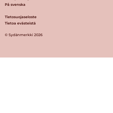
På svenska
Tietosuojaseloste
Tietoa evästeistä
© Sydänmerkki 2026