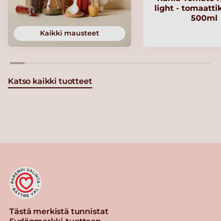
light - tomaatt
500ml
Kaikki mausteet
Katso kaikki tuotteet
Tästä merkistä tunnistat