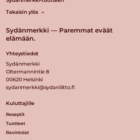
Sydänmerkki-tuotteen
Takaisin ylös
Sydänmerkki — Paremmat eväät
elämään.
Yhteystiedot
Sydänmerkki
Oltermannintie 8
00620 Helsinki
sydanmerkki@sydanliitto.fi
Kuluttajille
Reseptit
Tuotteet
Ravintolat