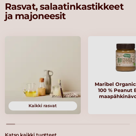
Rasvat, salaatinkastikkeet
ja majoneesit
Maribel Organi
100 % Peanut B
maapähkinävo
Kaikki rasvat
Katso kaikki tuotteet