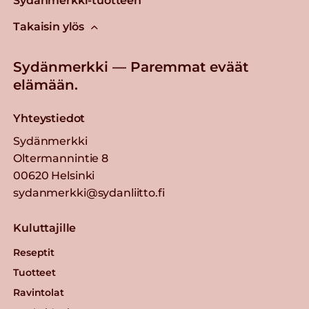
Sydänmerkki-tuotteen
Takaisin ylös
Sydänmerkki — Paremmat eväät
elämään.
Yhteystiedot
Sydänmerkki
Oltermannintie 8
00620 Helsinki
sydanmerkki@sydanliitto.fi
Kuluttajille
Reseptit
Tuotteet
Ravintolat