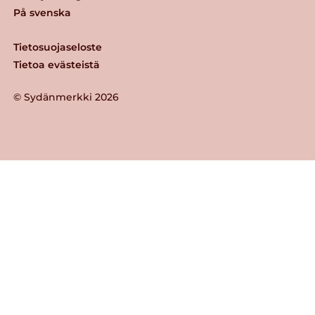
På svenska
Tietosuojaseloste
Tietoa evästeistä
© Sydänmerkki 2026