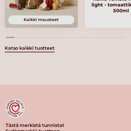
light - tomaatt
500ml
Kaikki mausteet
Katso kaikki tuotteet
Tästä merkistä tunnistat