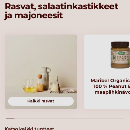
Rasvat, salaatinkastikkeet
ja majoneesit
Maribel Organi
100 % Peanut B
maapähkinävo
Kaikki rasvat
Katso kaikki tuotteet