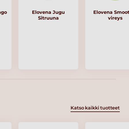
ngo
Elovena Jugu
Elovena Smoot
Sitruuna
vireys
Katso kaikki tuotteet