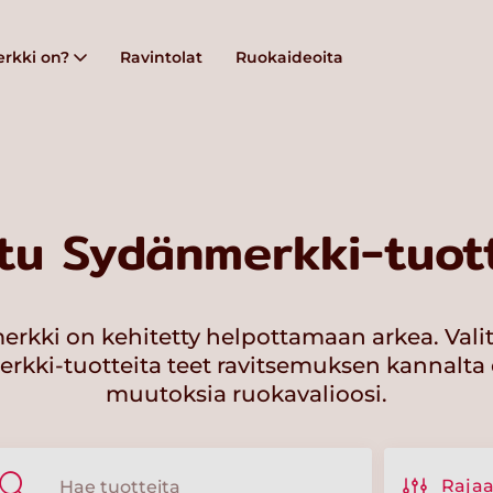
rkki on?
Ravintolat
Ruokaideoita
tu Sydänmerkki-tuott
rkki on kehitetty helpottamaan arkea. Vali
kki-tuotteita teet ravitsemuksen kannalta 
muutoksia ruokavalioosi.
Raja