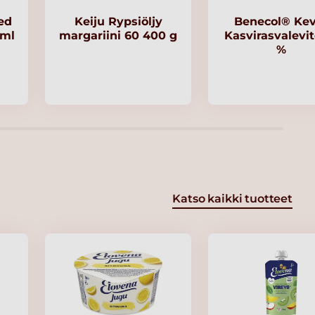
ed
Keiju Rypsiöljy
Benecol® Kev
 ml
margariini 60 400 g
Kasvirasvalevit
%
Katso kaikki tuotteet