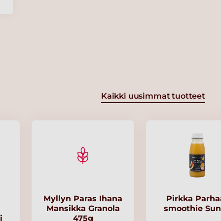
Kaikki uusimmat tuotteet
Myllyn Paras Ihana
Pirkka Parha
Mansikka Granola
smoothie Su
i
475g