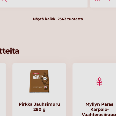
Näytä kaikki
2343
tuotetta
teita
Pirkka Jauhsimuru
Myllyn Paras
280 g
Karpalo-
Vaahterasiirapp