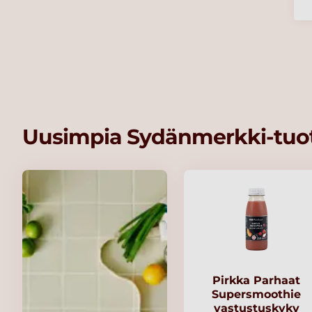
Uusimpia Sydänmerkki-tuot
Pirkka Parhaat
Supersmoothie
vastustuskyky