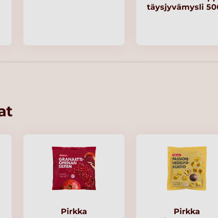
täysjyvämysli 5
at
Pirkka
Pirkka