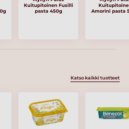
Kuitupitoinen Fusilli
Kuitupitoin
00g
pasta 450g
Amorini pasta 
Katso kaikki tuotteet