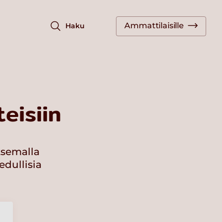
Ammattilaisille
Haku
eisiin
tsemalla
edullisia
a