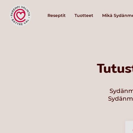
Reseptit
Tuotteet
Mikä Sydänme
Tutus
Sydänme
Sydänmer