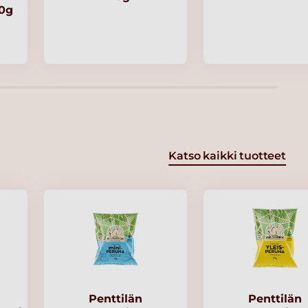
00g
Katso kaikki tuotteet
Penttilän
Penttilän