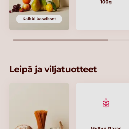
100g
Kaikki kasvikset
Leipä ja viljatuotteet
Myllyn Paras