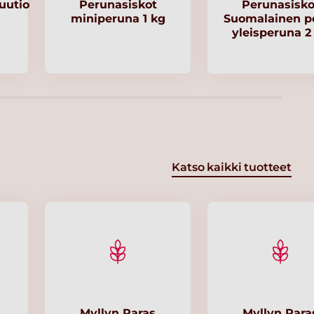
uutio
Perunasiskot
Perunasisko
miniperuna 1 kg
Suomalainen p
yleisperuna 2
Katso kaikki tuotteet
Myllyn Paras
Myllyn Para