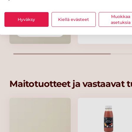
Maribel Organic
Smooth 100 %
Muokkaa
Hyväksy
Kiellä evästeet
Peanut Butter -
asetuksia
maapähkinävoi 350
Kaikki rasvat
Maitotuotteet ja vastaavat 