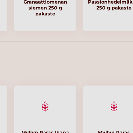
Granaattiomenan
Passionhedelmäk
siemen 250 g
250 g pakaste
pakaste
Myllyn Paras Ihana
Myllyn Paras