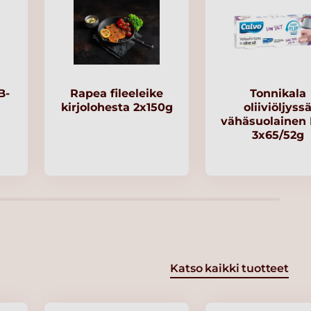
B-
Rapea fileeleike
Tonnikala
kirjolohesta 2x150g
oliiviöljyss
vähäsuolainen
3x65/52g
Katso kaikki tuotteet