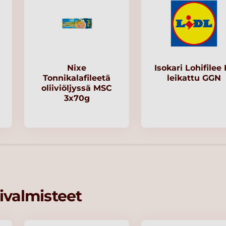
Nixe
Isokari Lohifilee 
Tonnikalafileetä
leikattu GGN
oliiviöljyssä MSC
3x70g
ivalmisteet