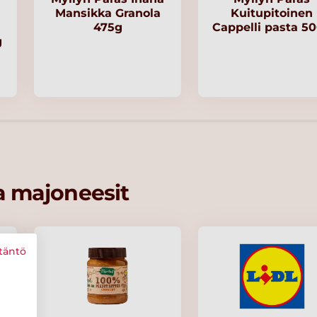
Mansikka Granola
Kuitupitoinen
475g
Cappelli pasta 5
g
ja majoneesit
täntö