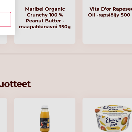
Maribel Organic
Vita D'or Rapese
Crunchy 100 %
Oil -rapsiöljy 500
Peanut Butter -
g
maapähkinävoi 350g
tuotteet