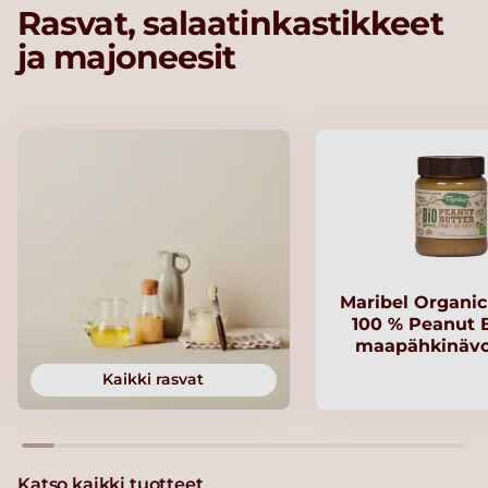
Rasvat, salaatinkastikkeet
ja majoneesit
Maribel Organi
100 % Peanut B
maapähkinävo
Kaikki rasvat
Katso kaikki tuotteet