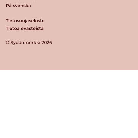
På svenska
Tietosuojaseloste
Tietoa evästeistä
© Sydänmerkki 2026