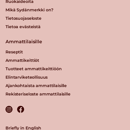
Ruokaideoita
Mikä Sydänmerkki on?
Tietosuojaseloste
Tietoa evästeistä
Ammattilaisille
Reseptit
Ammattikeittiöt
Tuotteet ammattikeittiöön
Elintarviketeollisuus
Ajankohtaista ammattilaisille
Rekisteriseloste ammattilaisille
Briefly in English