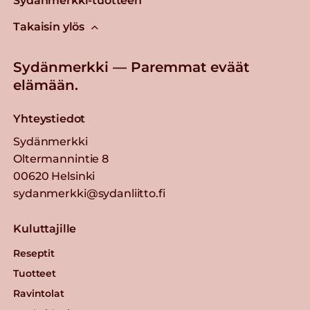
Sydänmerkki-tuotteen
Takaisin ylös
Sydänmerkki — Paremmat eväät
elämään.
Yhteystiedot
Sydänmerkki
Oltermannintie 8
00620 Helsinki
sydanmerkki@sydanliitto.fi
Kuluttajille
Reseptit
Tuotteet
Ravintolat