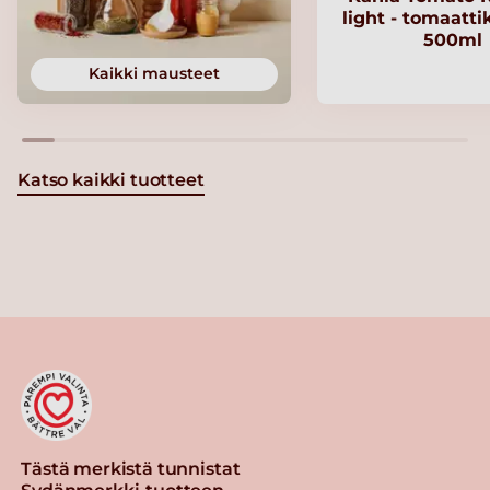
light - tomaatt
500ml
Kaikki mausteet
Katso kaikki tuotteet
Tästä merkistä tunnistat