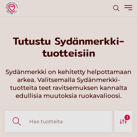
Tutustu Sydänmerkki-
tuotteisiin
Sydänmerkki on kehitetty helpottamaan
arkea. Valitsemalla Sydänmerkki-
tuotteita teet ravitsemuksen kannalta
edullisia muutoksia ruokavalioosi.
1