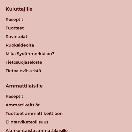
Kuluttajille
Reseptit
Tuotteet
Ravintolat
Ruokaideoita
Mikä Sydänmerkki on?
Tietosuojaseloste
Tietoa evästeistä
Ammattilaisille
Reseptit
Ammattikeittiöt
Tuotteet ammattikeittiöön
Elintarviketeollisuus
Ajankohtaista ammattilaisille