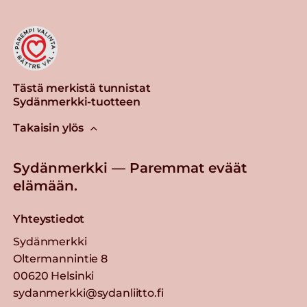
Tästä merkistä tunnistat
Sydänmerkki-tuotteen
Takaisin ylös
Sydänmerkki — Paremmat eväät
elämään.
Yhteystiedot
Sydänmerkki
Oltermannintie 8
00620 Helsinki
sydanmerkki@sydanliitto.fi