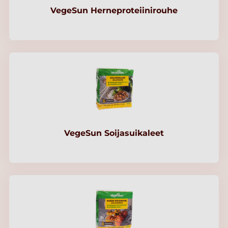
VegeSun Herneproteiinirouhe
VegeSun Soijasuikaleet