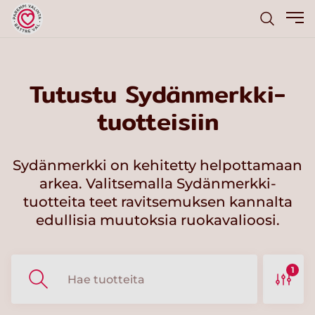
Tutustu Sydänmerkki-
tuotteisiin
Sydänmerkki on kehitetty helpottamaan
arkea. Valitsemalla Sydänmerkki-
tuotteita teet ravitsemuksen kannalta
edullisia muutoksia ruokavalioosi.
1