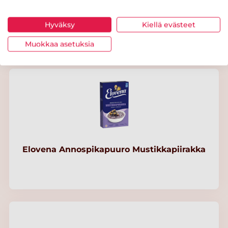
Fazer Alku Paahdettu kaura puuro 500 g
Hyväksy
Kiellä evästeet
Muokkaa asetuksia
Elovena Annospikapuuro Mustikkapiirakka