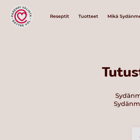
Reseptit
Tuotteet
Mikä Sydänme
Tutus
Sydänme
Sydänmer