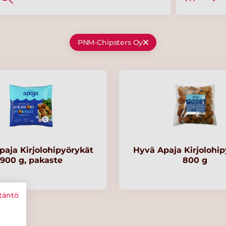
PNM-Chipsters Oy
aja Kirjolohipyörykät
Hyvä Apaja Kirjolohip
900 g, pakaste
800 g
täntö