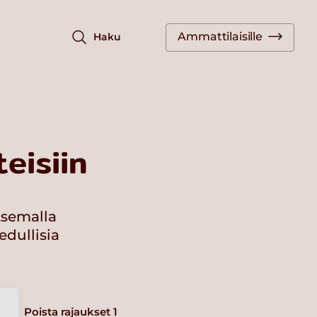
Ammattilaisille
Haku
eisiin
tsemalla
edullisia
Poista rajaukset
1
a