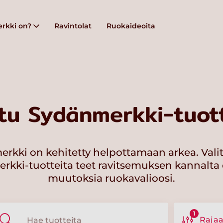
rkki on?
Ravintolat
Ruokaideoita
tu Sydänmerkki-tuott
rkki on kehitetty helpottamaan arkea. Vali
kki-tuotteita teet ravitsemuksen kannalta 
muutoksia ruokavalioosi.
1
Raja