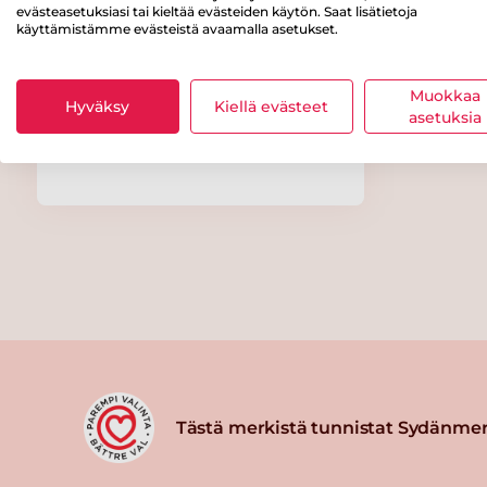
evästeasetuksiasi tai kieltää evästeiden käytön. Saat lisätietoja
käyttämistämme evästeistä avaamalla asetukset.
Muokkaa
Hyväksy
Kiellä evästeet
asetuksia
Hyvä Apaja Kirjolohipyörykät
300 g
Tästä merkistä tunnistat Sydänmer