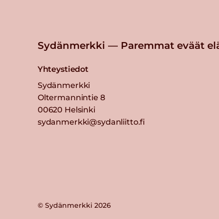
Sydänmerkki — Paremmat eväät el
Yhteystiedot
Sydänmerkki
Oltermannintie 8
00620 Helsinki
sydanmerkki@sydanliitto.fi
© Sydänmerkki 2026