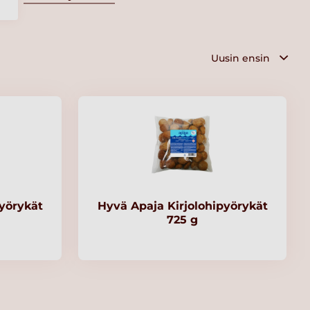
yörykät
Hyvä Apaja Kirjolohipyörykät
725 g