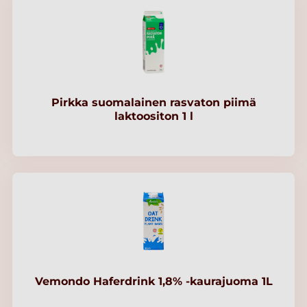
Pirkka suomalainen rasvaton piimä
laktoositon 1 l
Vemondo Haferdrink 1,8% -kaurajuoma 1L