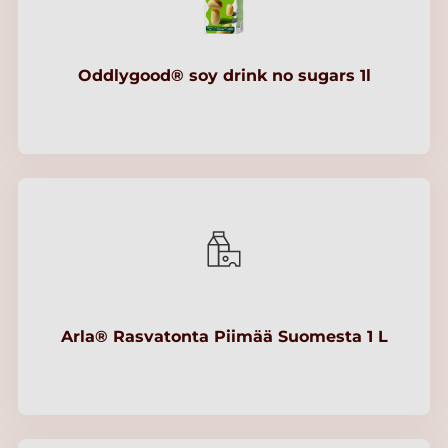
Oddlygood® soy drink no sugars 1l
Arla® Rasvatonta Piimää Suomesta 1 L