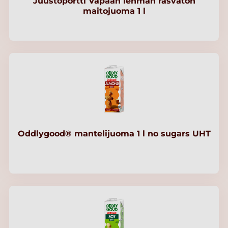
Juustoportti Vapaan lehmän rasvaton
maitojuoma 1 l
Oddlygood® mantelijuoma 1 l no sugars UHT