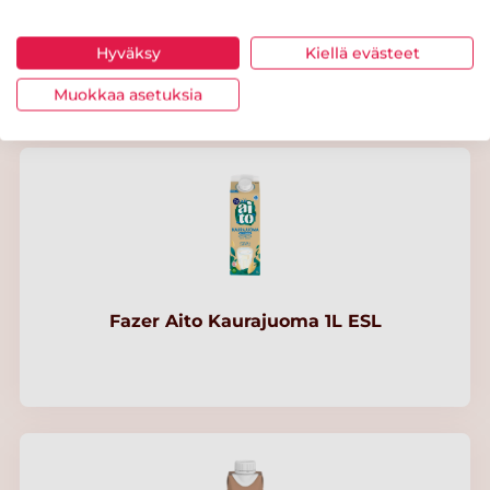
Pirkka suomalainen laktoositon rasvaton
Hyväksy
Kiellä evästeet
maitojuoma 1l
Muokkaa asetuksia
Fazer Aito Kaurajuoma 1L ESL