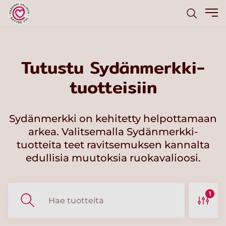
Tutustu Sydänmerkki-
tuotteisiin
Sydänmerkki on kehitetty helpottamaan
arkea. Valitsemalla Sydänmerkki-
tuotteita teet ravitsemuksen kannalta
edullisia muutoksia ruokavalioosi.
1