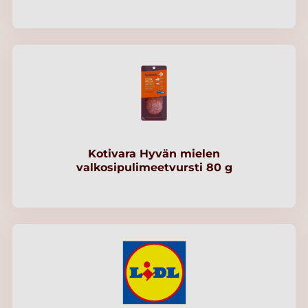
Kotivara Hyvän mielen
valkosipulimeetvursti 80 g