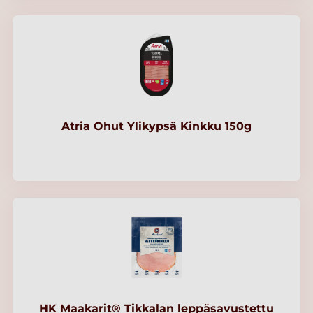
Atria Ohut Ylikypsä Kinkku 150g
HK Maakarit® Tikkalan leppäsavustettu