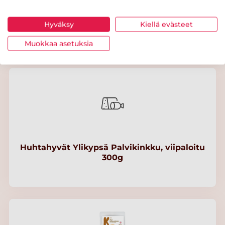
Snellman Ohuen ohut palvikana 240 g
Hyväksy
Kiellä evästeet
Muokkaa asetuksia
Huhtahyvät Ylikypsä Palvikinkku, viipaloitu
300g