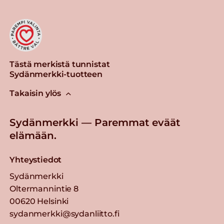
Tästä merkistä tunnistat
Sydänmerkki-tuotteen
Takaisin ylös
Sydänmerkki — Paremmat eväät
elämään.
Yhteystiedot
Sydänmerkki
Oltermannintie 8
00620 Helsinki
sydanmerkki@sydanliitto.fi