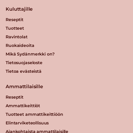
Kuluttajille
Reseptit
Tuotteet
Ravintolat
Ruokaideoita
Mikä Sydänmerkki on?
Tietosuojaseloste
Tietoa evästeistä
Ammattilaisille
Reseptit
Ammattikeittiöt
Tuotteet ammattikeittiöön
Elintarviketeollisuus
Ajankohtaista ammattilaisille