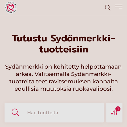
Tutustu Sydänmerkki-
tuotteisiin
Sydänmerkki on kehitetty helpottamaan
arkea. Valitsemalla Sydänmerkki-
tuotteita teet ravitsemuksen kannalta
edullisia muutoksia ruokavalioosi.
1