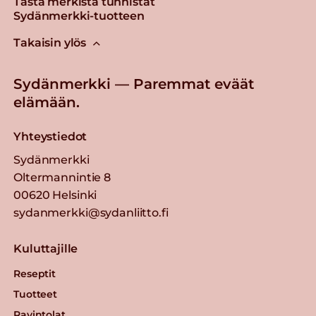
Tästä merkistä tunnistat
Sydänmerkki-tuotteen
Takaisin ylös
Sydänmerkki — Paremmat eväät
elämään.
Yhteystiedot
Sydänmerkki
Oltermannintie 8
00620 Helsinki
sydanmerkki@sydanliitto.fi
Kuluttajille
Reseptit
Tuotteet
Ravintolat