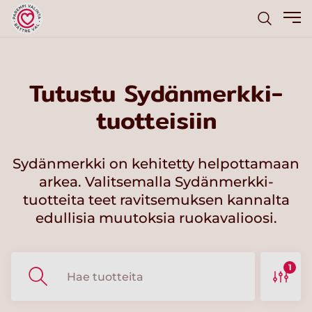
Tutustu Sydänmerkki-
tuotteisiin
Sydänmerkki on kehitetty helpottamaan
arkea. Valitsemalla Sydänmerkki-
tuotteita teet ravitsemuksen kannalta
edullisia muutoksia ruokavalioosi.
1